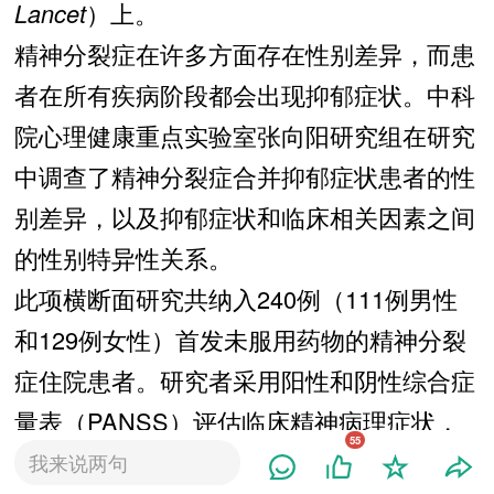
Lancet
）上。
精神分裂症在许多方面存在性别差异，而患
者在所有疾病阶段都会出现抑郁症状。中科
院心理健康重点实验室张向阳研究组在研究
中调查了精神分裂症合并抑郁症状患者的性
别差异，以及抑郁症状和临床相关因素之间
的性别特异性关系。
此项横断面研究共纳入240例（111例男性
和129例女性）首发未服用药物的精神分裂
症住院患者。研究者采用阳性和阴性综合症
量表（PANSS）评估临床精神病理症状，
55
同时采用17项汉密尔顿抑郁量表（HDRS-
我来说两句