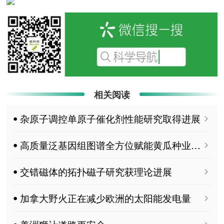
相关阅读
ꔷ 杂原子调控单原子催化剂性能研究取得进展
ꔷ 高质量泛基因组图谱全方位赋能黄瓜种业创新
ꔷ 交错磁体的拓扑磁子研究获理论进展
ꔷ 加拿大野火正在减少欧洲的太阳能发电量