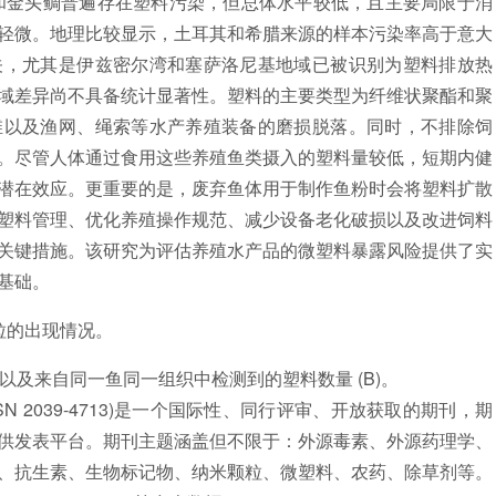
金头鲷普遍存在塑料污染，但总体水平较低，且主要局限于消
轻微。地理比较显示，土耳其和希腊来源的样本污染率高于意大
关，尤其是伊兹密尔湾和塞萨洛尼基地域已被识别为塑料排放热
域差异尚不具备统计显著性。塑料的主要类型为纤维状聚酯和聚
维以及渔网、绳索等水产养殖装备的磨损脱落。同时，不排除饲
。尽管人体通过食用这些养殖鱼类摄入的塑料量较低，短期内健
潜在效应。更重要的是，废弃鱼体用于制作鱼粉时会将塑料扩散
塑料管理、优化养殖操作规范、减少设备老化破损以及改进饲料
关键措施。该研究为评估养殖水产品的微塑料暴露风险提供了实
基础。
粒的出现情况。
 以及来自同一鱼同一组织中检测到的塑料数量 (B)。
s (ISSN 2039-4713)是一个国际性、同行评审、开放获取的期刊，期
供发表平台。期刊主题涵盖但不限于：外源毒素、外源药理学、
、抗生素、生物标记物、纳米颗粒、微塑料、农药、除草剂等。