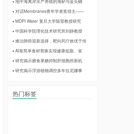
▪ 地中海离岸水产养殖的海鲈与金头鲷
▪ 对话Membranes青年学者奖得主——
▪ MDPI Water 复旦大学陈莹教授研究
▪ 中国科学院理化技术研究所刘静教授
▪ 难治肺癌迎新选择，靶向药疗效优于传
▪ AI靠简单食材替换实现健康低脂、省
▪ 研究揭示膳食果糖抑制肝细胞癌新机
▪ 研究揭示浮游植物调控多年拉尼娜事
热门标签