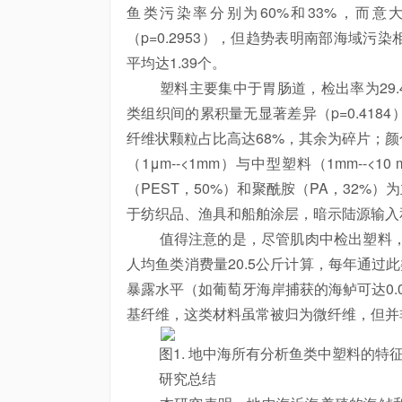
鱼类污染率分别为60%和33%，而
（p=0.2953），但趋势表明南部海域污
平均达1.39个。
塑料主要集中于胃肠道，检出率为29.
类组织间的累积量无显著差异（p=0.41
纤维状颗粒占比高达68%，其余为碎片；颜
（1μm--<1mm）与中型塑料（1mm--
（PEST，50%）和聚酰胺（PA，32%
于纺织品、渔具和船舶涂层，暗示陆源输入
值得注意的是，尽管肌肉中检出塑料，但浓
人均鱼类消费量20.5公斤计算，每年通过
暴露水平（如葡萄牙海岸捕获的海鲈可达0.0
基纤维，这类材料虽常被归为微纤维，但并
图1. 地中海所有分析鱼类中塑料的特征表征，包
研究总结