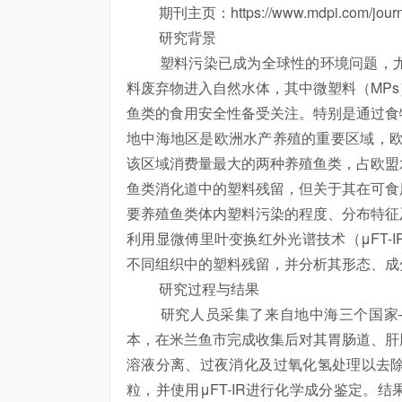
期刊主页：https://www.mdpi.com/journa
研究背景
塑料污染已成为全球性的环境问题，尤
料废弃物进入自然水体，其中微塑料（MP
鱼类的食用安全性备受关注。特别是通过食
地中海地区是欧洲水产养殖的重要区域，欧洲海鲈（Dic
该区域消费量最大的两种养殖鱼类，占欧盟
鱼类消化道中的塑料残留，但关于其在可食
要养殖鱼类体内塑料污染的程度、分布特征
利用显微傅里叶变换红外光谱技术（μFT-
不同组织中的塑料残留，并分析其形态、成
研究过程与结果
研究人员采集了来自地中海三个国家—
本，在米兰鱼市完成收集后对其胃肠道、肝
溶液分离、过夜消化及过氧化氢处理以去
粒，并使用μFT-IR进行化学成分鉴定。