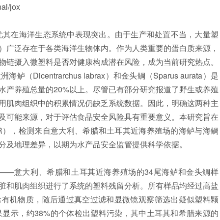
l/jox
其在海洋生态系统中表现突出。由于生产和处置不当，大量塑
s）广泛存在于各类海洋生物体内。作为人类重要的蛋白质来源，
物链摄入微塑料是否对健康构成潜在风险，成为当前研究热点。
entrarchus labrax）和金头鲷（Sparus aurata）是
水产养殖总量的20%以上。尽管已有部分研究报道了野生或养殖
用肌肉组织中的积累情况仍缺乏系统数据。因此，明确这两种主
及可能来源，对于评估食品安全风险具有重要意义。本研究旨在
IR），检测来自意大利、希腊和土耳其近海养殖场的海鲈与海鲷
分及地理差异，以期为水产品安全监管提供科学依据。
—意大利、希腊和土耳其近海养殖场的34尾海鲈和金头鲷样
脏和肌肉组织进行了系统的塑料残留分析。所有样品均经过高盐
除有机物质，随后通过真空过滤和显微镜观察筛选出疑似塑料颗
结果显示，约38%的个体检出塑料污染，其中土耳其和希腊来源的