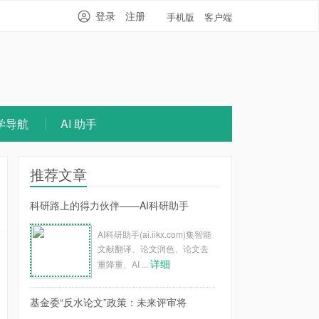
登录
注册
手机版
客户端
学导航
AI 助手
推荐文章
科研路上的得力伙伴——AI科研助手
AI科研助手(ai.iikx.com)集智能
文献翻译、论文润色、论文去
详细
重降重、AI ...
基金委“反水论文”政策：未来评审将