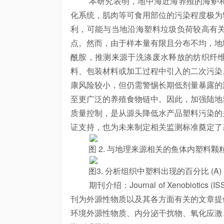
本研究表明，地中海近海养殖的海鲈和
化系统，肌肉等可食用部位的污染程度极为
利，可能与当地沿海塑料垃圾负荷较高有
点。然而，由于
样本量
有限且分布不均，地
酰胺，推测来源于洗涤废水释放的纺织纤
料、包装材料或加工过程中引入的二次污染
康风险较小，但仍需警惕长期低剂量暴露的
至更广泛的养殖食物链中。因此，加强陆地
质量控制，是从源头降低水产品塑料污染的
证支持，也为未来制定相关监测标准奠定了
图 2. 与地理来源相关的鱼体内塑料颗
图3. 分析组织中塑料出现的百分比 (A)
期刊介绍：Journal of Xenobiotic
刊为外源性物质以及其各方面有关的文章提
环境外源性物质、内分泌干扰物、氧化应激