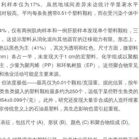
意大利样本仅为17%。虽然地域间差异未达统计学显著水平
染相对较高。平均每条鱼携带0.51个塑料颗粒，而在受污染个体中
4%，仅有两例肌肉样本和一例肝脏样本发现单个塑料颗粒，三
84）。这提示塑料从消化道向其他器官的迁移能力有限。形态上，
色以黑色为主（41%），其次为透明和红色。尺寸方面，微塑料
<10 mm）各占一半，未发现大于1 cm的宏塑料。化学组成以聚酯
）为主，少量为聚丙烯（PP）和环氧树脂（EP）。这些聚合物常见
和渔业活动可能是主要来源。
度极低——最高仅为0.01个颗粒/克湿重。据此估算，按年
此类鱼类摄入的塑料颗粒最多约为250个，远低于某些野生鱼类的
54±0.099个/克）。此外，研究还发现大量非合成的人造纤维素
非传统意义上的石油基塑料，其生态影响也需引起重视。
括尺寸 (A)、形状 (B)、颜色 (C) 和聚合物组成 (D)。