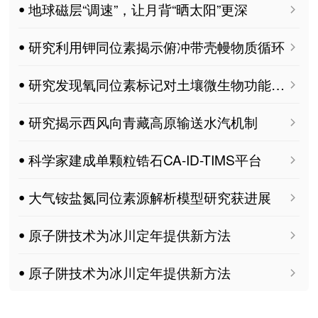
ꔷ 地球磁层“调速”，让月背“晒太阳”更深
ꔷ 研究利用钾同位素揭示俯冲带壳幔物质循环
ꔷ 研究发现氧同位素标记对土壤微生物功能的阈值效应
ꔷ 研究揭示西风向青藏高原输送水汽机制
ꔷ 科学家建成单颗粒锆石CA-ID-TIMS平台
ꔷ 大气铵盐氮同位素源解析模型研究获进展
ꔷ 原子阱技术为冰川定年提供新方法
ꔷ 原子阱技术为冰川定年提供新方法