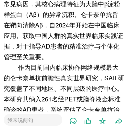
常见病因，其核心病理特征为大脑中β淀粉
样蛋白（Aβ）的异常沉积。仑卡奈单抗旨
在靶向清除Aβ，自2024年开始在中国临床
应用。获取中国人群的真实世界临床实践证
据，对于指导AD患者的精准治疗与个体化
管理至关重要。
作为目前国内临床协作网络规模最大
的仑卡奈单抗前瞻性真实世界研究，SAIL研
究覆盖了不同地区、不同层级的医疗中心。
本研究共纳入261名经PET或脑脊液金标准
确诊的AD患者，系统评估了仑卡奈单抗治
疗6个月在认知功能、血浆生物标志物、脑
我来说两句