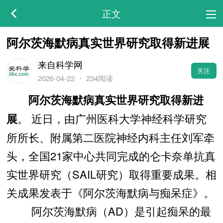
正文
阿尔茨海默病真实世界研究取得新进展
来自科学网
关注
2026-04-22
・
234阅读
阿尔茨海默病真实世界研究取得新进
。 近日，由广州医科大学神经科学研究
展
所所长、附属第二医院神经内科主任刘军牵
头，全国21家中心共同完成的仑卡奈单抗真
实世界研究（SAIL研究）取得重要成果。相
关成果发表于《阿尔茨海默病与痴呆症》。
阿尔茨海默病（AD）是引起痴呆的最