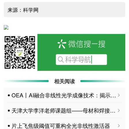
来源：科学网
相关阅读
ꔷ OEA丨AI融合非线性光学成像技术：揭示糖尿病“隐形骨损伤”的新线索
ꔷ 天津大学李洋老师课题组——母材和焊接材料的结晶度对CFPA6超声波焊接接头力学性能的影响
ꔷ 片上飞焦级阈值可重构全光非线性激活器