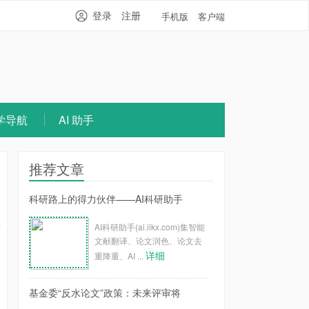
登录
注册
手机版
客户端
学导航
AI 助手
推荐文章
科研路上的得力伙伴——AI科研助手
AI科研助手(ai.iikx.com)集智能
文献翻译、论文润色、论文去
详细
重降重、AI ...
基金委“反水论文”政策：未来评审将