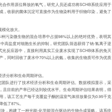
光合作用原位释放的氧气，研究人员还成功将SCHB系统应用于
成，收获的菌体沉淀可直接作为生物染料用于织物印染，避免了
规模化放大。
种污染微生物的混合培养中占据98%以上的绝对优势，表明其
中高盐度对细胞生长的抑制，研究团队筛选获得了钠-氢离子逆
管式光反应器中，直接利用真实工业废水实现了SCHB体系的免灭
产，同时回收了废水中70%以上的氨，收集的生物质可作为优质
经济分析和生命周期评估。
团队进行了技术经济分析和生命周期评估。数据模拟显示，采
力，且目前的产率已经达到较优水平。生命周期评估结果表明，得
，该工艺生产每千克覆盆子酮的温室气体排放量仅为0.95千克
降低了87%。
，构建了一种光能-化学能混合驱动的生物合成策略。该系统