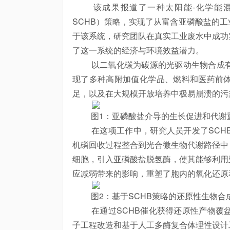
该成果报道了一种太阳能-化学能混合驱动生物合成（so
SCHB）策略，实现了从富含亚磷酸盐的
于该系统，研究团队在真实工业废水中成功
了这一系统的经济与环境效益潜力。
以二氧化碳为碳源的光驱动生物合成有
现了多种高附加值化学品、燃料和医药前
足，以及在大规模开放培养中极易崩溃的污
图1：亚磷酸盐介导的生长促进和代谢
在这项工作中，研究人员开发了SCHB
机磷回收过程整合到光合微生物代谢路径中
细胞，引入亚磷酸盐脱氢酶，使其能够利用
应减弱带来的影响，重塑了胞内的氧化还原
图2：基于SCHB策略的还原性生物合
在通过SCHB催化获得还原性产物覆盆
子工程改造和基于人工多酶复合体理性设计工具