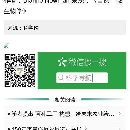
生物学》
来源：科学网
相关阅读
ꔷ 学者提出“育种工厂”构想，给未来农业绘蓝图
ꔷ 150年来最强厄尔尼诺正在形成