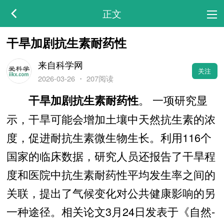
正文
干旱加剧抗生素耐药性
来自科学网
关注
2026-03-26
・
207阅读
。 一项研究显
干旱加剧抗生素耐药性
示，干旱可能会增加土壤中天然抗生素的浓
度，促进耐抗生素微生物生长。利用116个
国家的临床数据，研究人员还报告了干旱程
度和医院中抗生素耐药性平均发生率之间的
关联，提出了气候变化对公共健康影响的另
一种途径。相关论文3月24日发表于《自然-