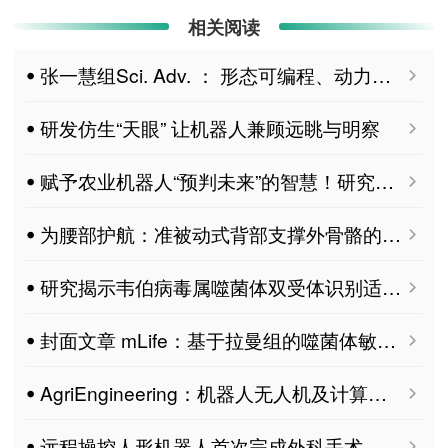
相关阅读
ꔷ 张一慧组Sci. Adv. ： 形态可编程、动力学可调的肌骨致动器
ꔷ 研发仿生“天眼” 让机器人兼顾远眺与明察
ꔷ 赋予农业机器人“预判未来”的智慧！研究团队实现环境污染物精准预警
ꔷ 为腰部护航：准被动式背部支撑外骨骼的仿生智慧与可变助力技术
ꔷ 研究揭示韦伯病毒属噬菌体双受体识别适应肺炎克雷伯菌表面结构变化机制
ꔷ 封面文章 mLife：基于拉曼组的噬菌体敏感性快检技术
ꔷ AgriEngineering：机器人无人机及计算机视觉在农业工程中的应用 MDPI 特刊征稿
ꔷ 远程操控人形机器人首次完成外科手术