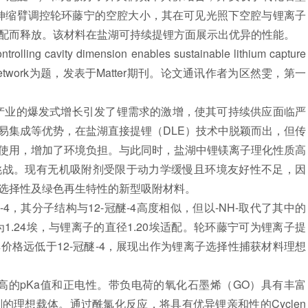
伸缩臂调控轮环藤宁的空腔大小，其在可见光照下空腔与锂离子
配而释放。该材料在盐湖可持续提锂方面展示出优异的性能。
vity dimension enables sustainable lithium capture
obenzene network为题，发表于Matter期刊。论文通讯作者为区然雯，第一
业的爆发式增长引发了锂需求的激增，使其可持续供应面临严
易集成等优势，在盐湖直接提锂（DLE）技术中脱颖而出，但传
使用，增加了环境负担。与此同时，盐湖中锂镁离子理化性质高
挑战。现有无机吸附剂受限于动力学缓慢且环境友好性不足，因
选择性及绿色再生特性的新型吸附材料。
4，其分子结构与12-冠醚-4高度相似，但以-NH-取代了其中的
1.24埃，与锂离子的直径1.20埃适配。轮环藤宁可为锂离子提
格远低于12-冠醚-4，展现出作为锂离子选择性捕获材料理想
较高的pKa值和正电性。带负电荷的氧化石墨烯（GO）具有丰富
剂的理想载体。通过酰氯化反应，将具有优异锂亲和性的Cyclen