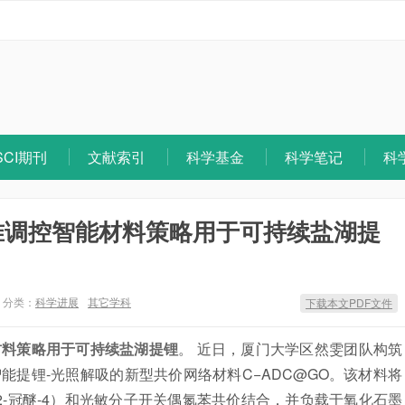
SCI期刊
文献索引
科学基金
科学笔记
科
准调控智能材料策略用于可持续盐湖提
分类：
科学进展
其它学科
下载本文PDF文件
材料策略用于可持续盐湖提锂
。 近日，厦门大学区然雯团队构筑
提锂-光照解吸的新型共价网络材料C−ADC@GO。该材料将
-冠醚-4）和光敏分子开关偶氮苯共价结合，并负载于氧化石墨