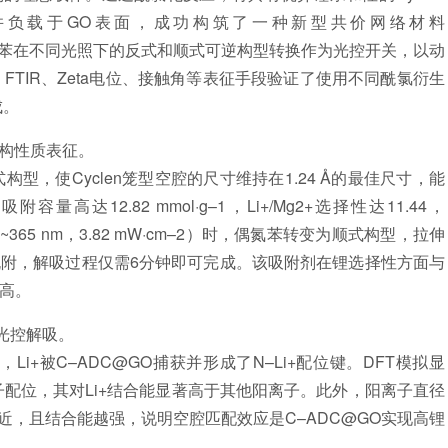
并负载于GO表面，成功构筑了一种新型共价网络材料
氮苯在不同光照下的反式和顺式可逆构型转换作为光控开关，以动
、FTIR、Zeta电位、接触角等表征手段验证了使用不同酰氯衍生
成。
结构性质表征。
使Cyclen笼型空腔的尺寸维持在1.24 Å的最佳尺寸，能
容量高达12.82 mmol·g–1，Li+/Mg2+选择性达11.44，
（~365 nm，3.82 mW·cm–2）时，偶氮苯转变为顺式构型，拉伸
被脱附，解吸过程仅需6分钟即可完成。该吸附剂在锂选择性方面与
更高。
光控解吸。
Li+被C–ADC@GO捕获并形成了N–Li+配位键。DFT模拟显
子配位，其对Li+结合能显著高于其他阳离子。此外，阳离子直径
，且结合能越强，说明空腔匹配效应是C–ADC@GO实现高锂