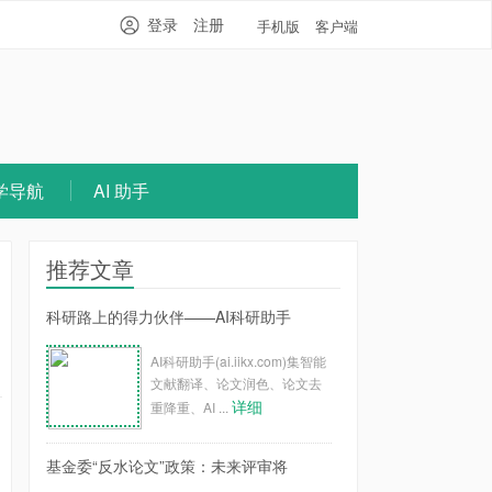
登录
注册
手机版
客户端
学导航
AI 助手
推荐文章
科研路上的得力伙伴——AI科研助手
AI科研助手(ai.iikx.com)集智能
文献翻译、论文润色、论文去
详细
重降重、AI ...
基金委“反水论文”政策：未来评审将