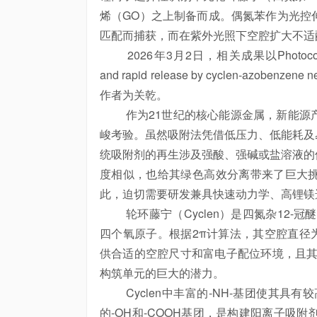
烯（GO）之上制备而成。偶氮苯作为光控
匹配而捕获，而在紫外光照下空腔扩大不适
2026年3月2日，相关成果以Photocontrolling ca
and rapid release by cyclen-az
作者为关乾。
作为21世纪的核心能源金属，新能源产
峻考验。虽然吸附法凭借低压力、低能耗及
统吸附剂的再生涉及强酸、强碱或盐溶液的
度相似，也给其绿色高效分离带来了巨大
此，迫切需要研发兼具快速动力学、高锂镁
轮环藤宁（Cyclen）是四氮杂12-冠醚-
四个氧原子。根据2π计算法，其空腔直径为
供合适的空腔尺寸和富电子配位环境，且其价
构筑单元的巨大的潜力。
Cyclen中丰富的-NH-基团使其具有
的-OH和-COOH基团，是构建阳离子吸附