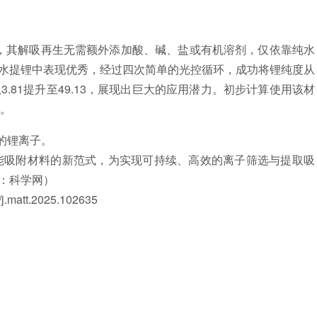
其解吸再生无需额外添加酸、碱、盐或有机溶剂，仅依靠纯水
水提锂中表现优秀，经过四次简单的光控循环，成功将锂纯度从
择性从3.81提升至49.13，展现出巨大的应用潜力。初步计算使用该材
h。
的锂离子。
吸附材料的新范式，为实现可持续、高效的离子筛选与提取吸
：科学网）
matt.2025.102635