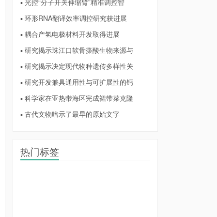
▪ 光控“分子开关伸缩臂”精准调控智
▪ 环形RNA翻译效率调控研究获进展
▪ 耦合产氢电极材料开发取得进展
▪ 研究揭示珠江口软骨藻酸生物来源与
▪ 研究揭示决定现代物种遗传多样性关
▪ 研究开发兼具通用性与可扩展性的钙
▪ 科学家在亚热带海区完成裙带菜克隆
▪ 古代文物暗示了最早的原始文字
热门标签