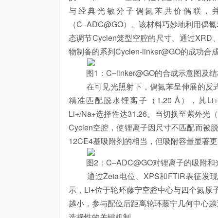
与经典光敏分子偶氮苯共价偶联，
（C−ADC@GO）。该材料巧妙地利用偶
态调节Cyclen笼型空腔的尺寸。通过XRD
物制备的系列Cyclen-linker@GO的成功合
图1：C–linker@GO的合成示意图及
在可见光照射下，偶氮苯呈伸展的反式构型，
精准匹配脱水锂离子（1.20 Å），其Li+吸附
Li+/Na+选择性达31.26。当切换至紫外光
Cyclen空腔，使锂离子因尺寸不匹配而
12CE4基吸附剂的相当，但吸附容量显著
图2：C–ADC@GO对锂离子的吸附和
通过Zeta电位、XPS和FTIR表征发现，
示，Li+位于轮环藤宁空腔中心与四个氮原
越小，参与配位后距离轮环藤宁几何中心越近
选择性的关键机制。