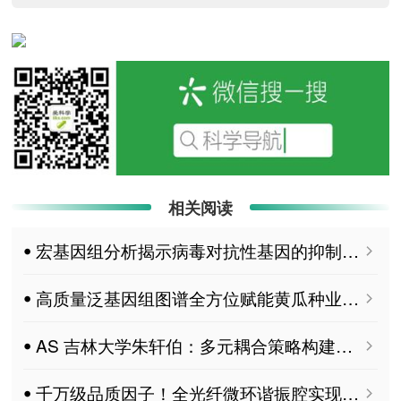
相关阅读
ꔷ 宏基因组分析揭示病毒对抗性基因的抑制作用
ꔷ 高质量泛基因组图谱全方位赋能黄瓜种业创新
ꔷ AS 吉林大学朱轩伯：多元耦合策略构建离子高速公路，实现工业废液超高效渗透能发电
ꔷ 千万级品质因子！全光纤微环谐振腔实现跨越式发展