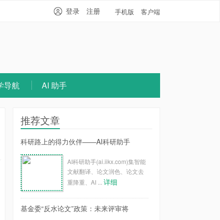
登录
注册
手机版
客户端
学导航
AI 助手
推荐文章
科研路上的得力伙伴——AI科研助手
AI科研助手(ai.iikx.com)集智能
文献翻译、论文润色、论文去
详细
重降重、AI ...
基金委“反水论文”政策：未来评审将