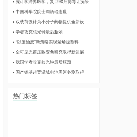
▪ 统计学跨界医学，复旦90后博导让痴呆
▪ 中国科学院院士周炳琨逝世
▪ 双载荷设计为小分子药物提供全新设
▪ 学者攻克核光钟最后瓶颈
▪ “以废治废”新策略实现聚烯烃塑料
▪ 全可见光谱压致变色研究取得新进展
▪ 我国学者攻克核光钟最后瓶颈
▪ 国产铝基超宽温域电池黑河冬测取得
热门标签