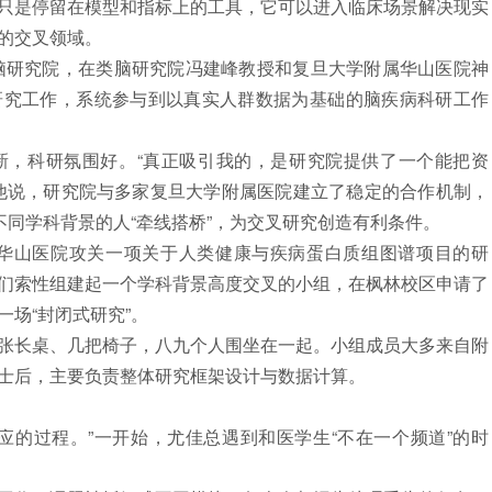
是停留在模型和指标上的工具，它可以进入临床场景解决现实
的交叉领域。
脑研究院，在类脑研究院冯建峰教授和复旦大学附属华山医院神
研究工作，系统参与到以真实人群数据为基础的脑疾病科研工作
，科研氛围好。“真正吸引我的，是研究院提供了一个能把资
他说，研究院与多家复旦大学附属医院建立了稳定的合作机制，
不同学科背景的人“牵线搭桥”，为交叉研究创造有利条件。
华山医院攻关一项关于人类健康与疾病蛋白质组图谱项目的研
们索性组建起一个学科背景高度交叉的小组，在枫林校区申请了
场“封闭式研究”。
长桌、几把椅子，八九个人围坐在一起。小组成员大多来自附
士
后，主要负责整体研究框架设计与数据计算。
的过程。”一开始，尤佳总遇到和医学生“不在一个频道”的时