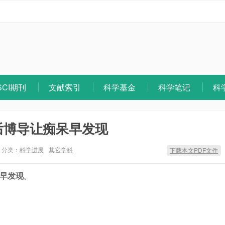
SCI期刊
文献索引
科学基金
科学笔记
科
后博导让痴呆早发现
分类：
科学进展
其它学科
下载本文PDF文件
呆早发现
。