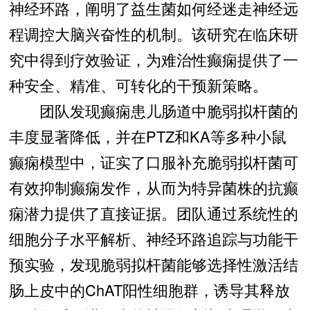
神经环路，阐明了益生菌如何经迷走神经远
程调控大脑兴奋性的机制。该研究在临床研
究中得到疗效验证，为难治性癫痫提供了一
种安全、精准、可转化的干预新策略。
团队发现癫痫患儿肠道中脆弱拟杆菌的
丰度显著降低，并在PTZ和KA等多种小鼠
癫痫模型中，证实了口服补充脆弱拟杆菌可
有效抑制癫痫发作，从而为特异菌株的抗癫
痫潜力提供了直接证据。团队通过系统性的
细胞分子水平解析、神经环路追踪与功能干
预实验，发现脆弱拟杆菌能够选择性激活结
肠上皮中的ChAT阳性细胞群，诱导其释放