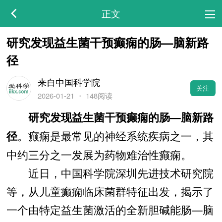
正文
研究发现益生菌干预癫痫的肠—脑新路
径
来自中国科学院
关注
2026-01-21
・
148阅读
研究发现益生菌干预癫痫的肠—脑新路
。癫痫是最常见的神经系统疾病之一，其
径
中约三分之一发展为药物难治性癫痫。
近日，中国科学院深圳先进技术研究院
等，从儿童癫痫临床菌群特征出发，揭示了
一个由特定益生菌激活的全新胆碱能肠—脑