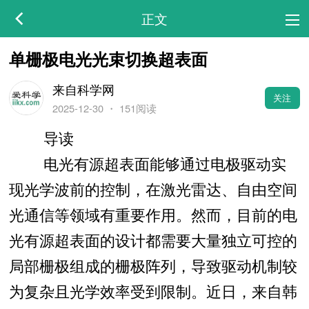
正文
单栅极电光光束切换超表面
来自科学网
关注
2025-12-30
・
151阅读
导读
电光有源超表面能够通过电极驱动实
现光学波前的控制，在激光雷达、自由空间
光通信等领域有重要作用。然而，目前的电
光有源超表面的设计都需要大量独立可控的
局部栅极组成的栅极阵列，导致驱动机制较
为复杂且光学效率受到限制。近日，来自韩