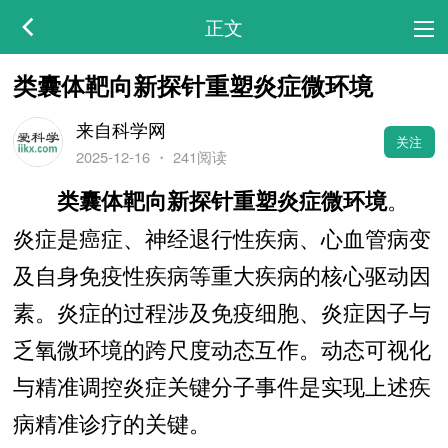
正文
类囊体靶向新探针重塑炎症微环境
来自科学网
关注
2025-12-16
・
241阅读
。
类囊体靶向新探针重塑炎症微环境
炎症是癌症、神经退行性疾病、心血管病变
及自身免疫性疾病等重大疾病的核心驱动因
素。炎症的过程涉及免疫细胞、炎症因子与
乏氧微环境的跨尺度动态互作。动态可视化
与精准调控炎症关键分子事件是实现上述疾
病精准诊疗的关键。