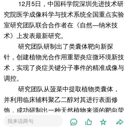
12月5日，中国科学院深圳先进技术研
究院医学成像科学与技术系统全国重点实验
室研究团队联合合作者在《自然—纳米技
术》上发表最新研究。
研究团队研制出了类囊体靶向新探
针，创建植物光合作用重塑炎症微环境新技
术，实现了炎症关键分子事件的精准成像与
调控。
研究团队从菠菜中提取植物类囊体，
并利用临床辅料聚乙二醇对其进行表面修
饰，成功研制出一种天然植物来源的靶向荧
光探针，打破了传统依赖化学合成制备诊疗
我来说两句