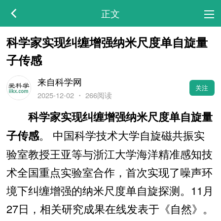
正文
科学家实现纠缠增强纳米尺度单自旋量
子传感
来自科学网
关注
2025-12-02
・
266阅读
科学家实现纠缠增强纳米尺度单自旋量
。 中国科学技术大学自旋磁共振实
子传感
验室教授王亚等与浙江大学海洋精准感知技
术全国重点实验室合作，首次实现了噪声环
境下纠缠增强的纳米尺度单自旋探测。11月
27日，相关研究成果在线发表于《自然》。