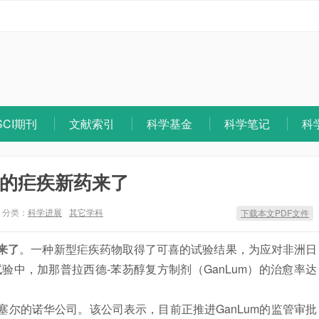
SCI期刊
文献索引
科学基金
科学笔记
科
性的疟疾新药来了
分类：
科学进展
其它学科
下载本文PDF文件
来了
。一种新型疟疾药物取得了可喜的试验结果，为应对非洲日
中，加那普拉西德-苯芴醇复方制剂（GanLum）的治愈率达
尔的诺华公司。该公司表示，目前正推进GanLum的监管审批