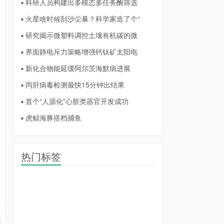
▪ 科研人员构建出多模态多任务酶筛选
▪ 火星啥时候刮沙尘暴？科学家造了个“
▪ 研究揭示微塑料调控土壤有机碳的微
▪ 界面静电斥力策略增强钙钛矿太阳电
▪ 新化合物能延缓阿尔茨海默病进展
▪ 丙肝病毒检测最快15分钟出结果
▪ 首个“人源化”心脏类器官开发成功
▪ 虎鲸海豚搭档捕鱼
热门标签