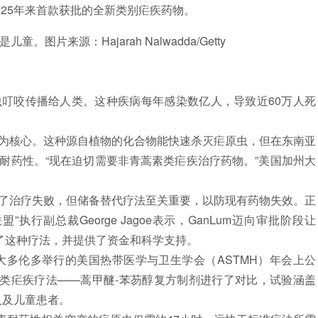
为25年来首款获批的全新类别疟疾药物。
片来源：Hajarah Nalwadda/Getty
咬传播给人类。这种疾病每年感染数亿人，导致近60万人死
核心。这种源自植物的化合物能快速杀灭疟原虫，但在东南亚
耐药性。“现在迫切需要非青蒿素类疟疾治疗药物。”美国加州大
治疗失败，但储备替代疗法至关重要，以防现有药物失效。正
行副总裁George Jagoe表示，GanLum迈向审批阶段让
发了这种疗法，并提供了资金和科学支持。
多伦多举行的美国热带医学与卫生学会（ASTMH）年会上公
素类疟疾疗法——蒿甲醚-苯芴醇复方制剂进行了对比，试验涵盖
人及儿童患者。