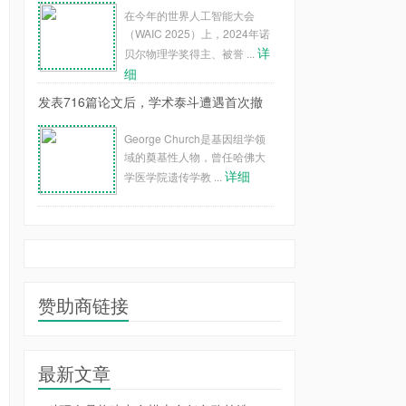
在今年的世界人工智能大会
（WAIC 2025）上，2024年诺
详
贝尔物理学奖得主、被誉 ...
细
发表716篇论文后，学术泰斗遭遇首次撤
George Church是基因组学领
域的奠基性人物，曾任哈佛大
详细
学医学院遗传学教 ...
赞助商链接
最新文章