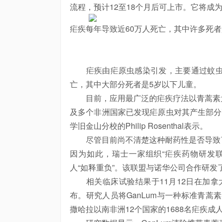
流程，预计12至18个月后可上市。它将成
疟疾每年导致近60万人死亡，其中许多死者是儿童。图
疟疾由疟原虫感染引发，主要通过蚊虫叮
亡，其中大部分死者是5岁以下儿童。
目前，应用最广泛的疟疾疗法以青蒿素为
及多个非洲国家已发现疟原虫对其产生部分
学旧金山分校的Philip Rosenthal表示。
尽管目前尚不清楚这种耐药性是否导致了
因为如此，瑞士一家组织“疟疾药物研发联盟”执
人“如释重负”。该联盟与诺华公司合作研
相关临床试验结果于11月12日在加拿大
布。研究人员将GanLum与一种标准青蒿
撒哈拉以南非洲12个国家的1688名疟疾成