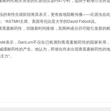
素耐药性相关突变的疟原虫仅需约47小时，远快于标准疗法所需
的有性生殖阶段将其杀灭，更有效地阻断传播——疟原虫在此
STMH主席、美国哥伦比亚大学的David Fidock说。
避青蒿素耐药性，但随着时间推移，其两种成分仍可能引发新的耐
imdé表示，GanLum不仅在已检测到青蒿素耐药性的国家有用，
减缓耐药性的产生。他认为，即便在尚未出现青蒿素耐药性的地
主力”。