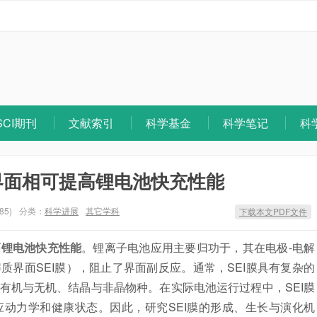
SCI期刊
文献索引
科学基金
科学笔记
科
界面相可提高锂电池快充性能
85)
分类：
科学进展
其它学科
下载本文PDF文件
高锂电池快充性能
。锂离子电池应用主要归功于，其在电极-电解
界面SEI膜），阻止了界面副反应。通常，SEI膜具有复杂的
有机与无机、结晶与非晶物种。在实际电池运行过程中，SEI膜
动力学和健康状态。因此，研究SEI膜的形成、生长与演化机