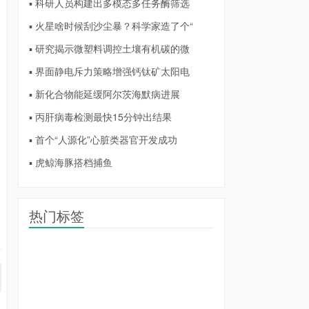
▪ 科研人员构建出多模态多任务酶筛选
▪ 火星啥时候刮沙尘暴？科学家造了个“
▪ 研究揭示微塑料调控土壤有机碳的微
▪ 界面静电斥力策略增强钙钛矿太阳电
▪ 新化合物能延缓阿尔茨海默病进展
▪ 丙肝病毒检测最快15分钟出结果
▪ 首个“人源化”心脏类器官开发成功
▪ 虎鲸海豚搭档捕鱼
热门标签