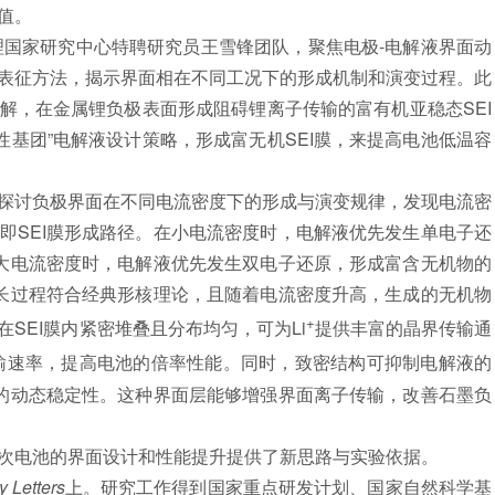
值。
国家研究中心特聘研究员王雪锋团队，聚焦电极-电解液界面动
表征方法，揭示界面相在不同工况下的形成机制和演变过程。此
解，在金属锂负极表面形成阻碍锂离子传输的富有机亚稳态SEI
极性基团”电解液设计策略，形成富无机SEI膜，来提高电池低温容
讨负极界面在不同电流密度下的形成与演变规律，发现电流密
即SEI膜形成路径。在小电流密度时，电解液优先发生单电子还
在大电流密度时，电解液优先发生双电子还原，形成富含无机物的
生长过程符合经典形核理论，且随着电流密度升高，生成的无机物
+
SEI膜内紧密堆叠且分布均匀，可为Li
提供丰富的晶界传输通
输速率，提高电池的倍率性能。同时，致密结构可抑制电解液的
膜的动态稳定性。这种界面层能够增强界面离子传输，改善石墨负
电池的界面设计和性能提升提供了新思路与实验依据。
 Letters
上。研究工作得到国家重点研发计划、国家自然科学基