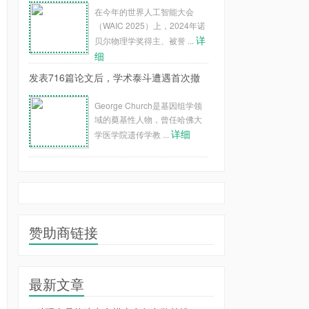
在今年的世界人工智能大会
（WAIC 2025）上，2024年诺
详
贝尔物理学奖得主、被誉 ...
细
发表716篇论文后，学术泰斗遭遇首次撤
George Church是基因组学领
域的奠基性人物，曾任哈佛大
详细
学医学院遗传学教 ...
赞助商链接
最新文章