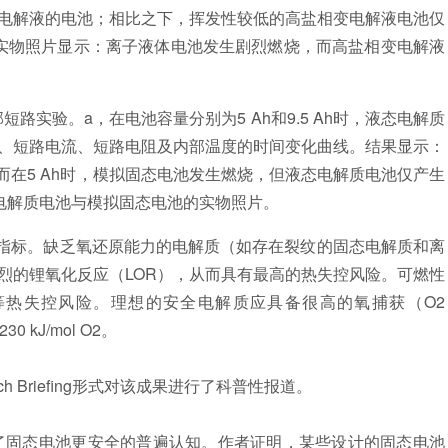
电解液的电池；相比之下，挥发性较低的高盐相变电解液电池仅
实物照片显示：离子液体电池发生剧烈燃烧，而高盐相变电解液
路实验。a，在电池容量分别为5 Ah和9.5 Ah时，液态电解质
、短路电流、短路电阻及内部温度的时间变化曲线。结果显示：
；而在5 Ah时，模拟固态电池发生燃烧，但液态电解质电池仅产生
态电解质电池与模拟固态电池的实物照片。
标。缺乏氧还原能力的电解质（如存在裂纹的固态电解质和离
烈的锂氧化反应（LOR），从而具有最高的热失控风险。可燃性
等热失控风险。理想的安全电解质应具备很高的氧捕获（O2
 kJ/mol O2。
rch Briefing形式对该成果进行了科普性报道。
固态电池更安全的普遍认知。作者证明，某些设计的固态电池