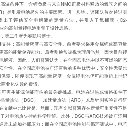
高温条件下，含锂负极与来自NMC正极材料释放的氧气之间的
action, LOR）是引发电池起火的主要因素。进一步地，该团队首次通过实
提出了评估安全电解液的定量方法，并引入了氧捕获（O2-
永不起火的高能量锂电池重塑了设计思路。
，第二作者为秦凯强
博士
。
支柱：高能量密度与高安全性。前者要求采用金属锂或高容量
更高的能量储存能力。后者则通常被视为理所当然，因为目前锂
电解液。因此，人们普遍认为，在全固态电池中以不可燃的固态
安全性。在全固态电池被广泛宣称的多种优势中，安全性无疑比
到保障，即便实现了高能量密度，金属锂电池仍可能重蹈上世纪
而导致商业化失败的覆辙。
可再生能源储能面临的最关键挑战。电池在过热或短路条件下
描量热法（DSC）、加速量热法（ARC）以及针刺实验进行研
在文献中比比皆是。然而，现有文献普遍存在定量可重复性不足
了对电池热失控的科学理解。此外，DSC与ARC技术被广泛用
通常未施加外部压力；而在全固态电池性能与循环测试中，电芯