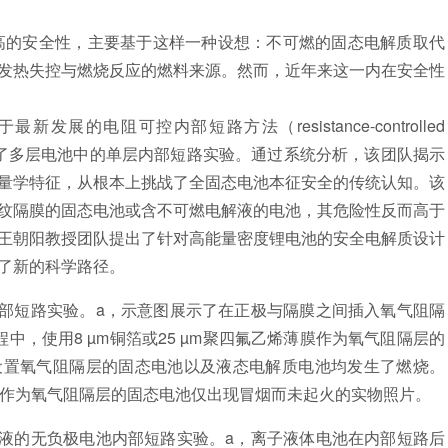
的安全性，主要基于这样一种设想：不可燃的固态电解质取代
发热失控与燃烧反应的燃料来源。然而，近年来这一内在安全性
电阻可控内部短路方法（resistance-controlled
ISC），设计并开展了多层电池中的单层内部短路实验。通过系统分析，该团队揭示
量学特征，从根本上挑战了全固态电池本征安全的传统认知。该
纹隔膜的固态电池或含不可燃电解液的电池，其危险性反而高于
王朝阳教授团队提出了针对高能量密度锂电池的安全电解质设计
了新的科学路径。
短路实验。a，示意图展示了在正极与隔膜之间插入氧气阻隔
中，使用8 µm铜箔或25 µm聚四氟乙烯薄膜作为氧气阻隔层的
设置氧气阻隔层的固态电池以及液态电解质电池均发生了燃烧。
薄膜作为氧气阻隔层的固态电池仅出现冒烟而未起火的实物照片。
的无负极电池内部短路实验。a，离子液体电池在内部短路后