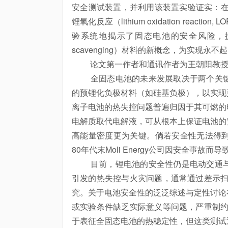
安全测试装置，并利用该装置实验证实：在
锂氧化反应（lithium oxidation re
验系统地揭示了固态电池的安全风险，
scavenging）材料的新概念，为实现
论文第一作者和通讯作者为王朝阳教授
全固态电池的未来发展取决于两个关键
的预锂化负极材料（如硅基负极），以实现
离子电池的热失控问题普遍归因于其可燃的
电解质取代电解液，可从根本上保证电池的
高能量密度更为关键。倘若安全性无法得
80年代末Moli Energy公司因安全事故
目前，锂电池的安全性仍是电动交通与
引发的热失控与火灾问题，通常通过差示扫
究。关于电池安全性的泛泛
综述
与定性讨论
或实验条件缺乏实际意义等问题，严重制约
于表征全固态电池的热稳定性，但这类测试