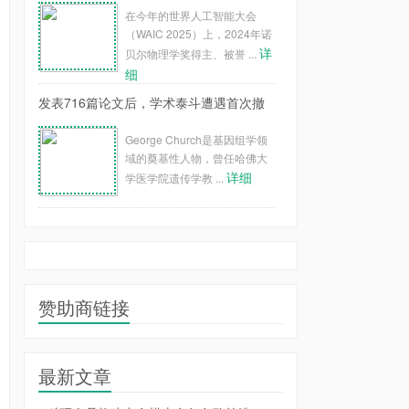
在今年的世界人工智能大会
（WAIC 2025）上，2024年诺
详
贝尔物理学奖得主、被誉 ...
细
发表716篇论文后，学术泰斗遭遇首次撤
George Church是基因组学领
域的奠基性人物，曾任哈佛大
详细
学医学院遗传学教 ...
赞助商链接
最新文章