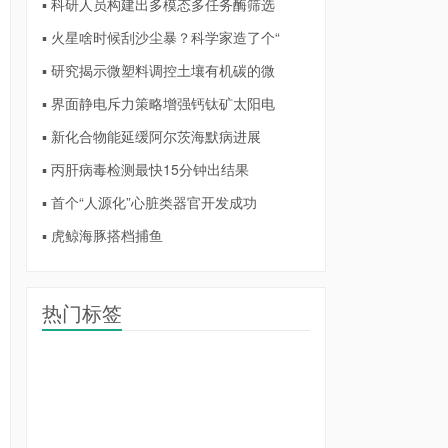
▪ 科研人员构建出多模态多任务酶筛选
▪ 火星啥时候刮沙尘暴？科学家造了个“
▪ 研究揭示微塑料调控土壤有机碳的微
▪ 界面静电斥力策略增强钙钛矿太阳电
▪ 新化合物能延缓阿尔茨海默病进展
▪ 丙肝病毒检测最快15分钟出结果
▪ 首个“人源化”心脏类器官开发成功
▪ 虎鲸海豚搭档捕鱼
热门标签