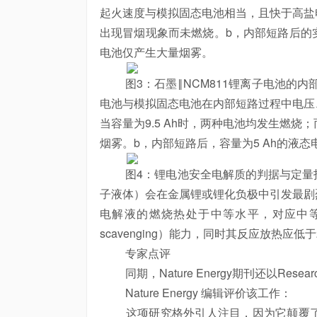
起火速度与模拟固态电池相当，且快于高盐
出现冒烟现象而未燃烧。b，内部短路后的
电池仅产生大量烟雾。
图3：石墨‖NCM811锂离子电池的内部短
电池与模拟固态电池在内部短路过程中电压
当容量为9.5 Ah时，两种电池均发生燃烧
烟雾。b，内部短路后，容量为5 Ah的液
图4：锂电池安全电解质的判据与定量指
子液体）会在金属锂或锂化负极中引发最剧
电解液的燃烧热处于中等水平，对应中
scavenging）能力，同时其反应放热应低于230
专家点评
同期，Nature Energy期刊还以Resea
Nature Energy 编辑评价该工作：
这项研究格外引人注目，因为它颠覆了