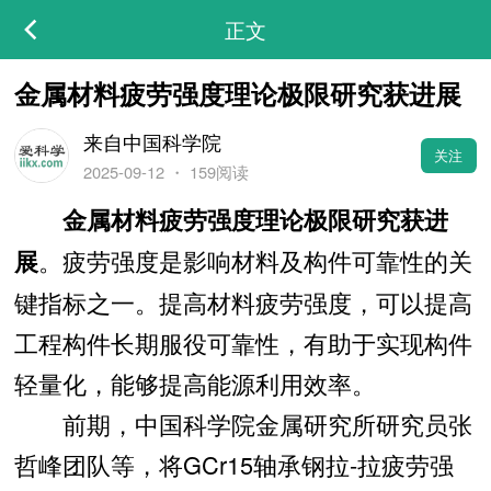
正文
金属材料疲劳强度理论极限研究获进展
来自中国科学院
关注
2025-09-12
・
159阅读
金属材料疲劳强度理论极限研究获进
。疲劳强度是影响材料及构件可靠性的关
展
键指标之一。提高材料疲劳强度，可以提高
工程构件长期服役可靠性，有助于实现构件
轻量化，能够提高能源利用效率。
前期，中国科学院金属研究所研究员张
哲峰团队等，将GCr15轴承钢拉-拉疲劳强