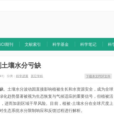
SCI期刊
文献索引
科学基金
科学笔记
科
剧土壤水分亏缺
41)
分类：
科学进展
其它学科
下载本文PDF文件
缺
。土壤水分波动因直接影响植被生长和水资源安全，成为全球
绿化趋势显著被视为生态恢复与气候适应的重要信号，但植被活
，进而加剧区域干旱风险。目前，植被-土壤水分在全球尺度上
对生态系统水分限制响应和反馈过程进行解析。