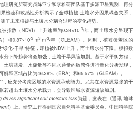
理研究所研究员陈亚宁和李稚研团队基于多源卫星观测、再分
因果检验和敏感性分析揭示了全球植被-土壤水分因果耦合关系，
预测了未来植被与土壤水分耦合过程的变化趋势。
-3
植被指数（
NDVI）上升速率为0.34×10
/年，而土壤水分呈现下
-3
3
-3
A）和0.87×10
m
m
/年（GLEAM）。同时，植被覆盖区的
M）呈现“绿化-干旱”特征，即植被NDVI上升，而土壤水分下降。模拟数
水分下降趋势将会加强，土壤干旱风险加剧。基于水平衡方程，
、土壤蒸发、水储量等不同水通量的敏感性进行量化分析发现，
区域占比为46.38%（ERA）和65.57%（GLEAM）。
”，应充分考虑区域的水资源承载能力。尤其在水资源紧张的干
张若超出土壤水分承载力，会导致区域水资源短缺加剧。
 drives significant soil moisture loss
为题，发表在《通讯-地球
ment
）上。研究工作得到国家自然科学基金委员会、中国科学院