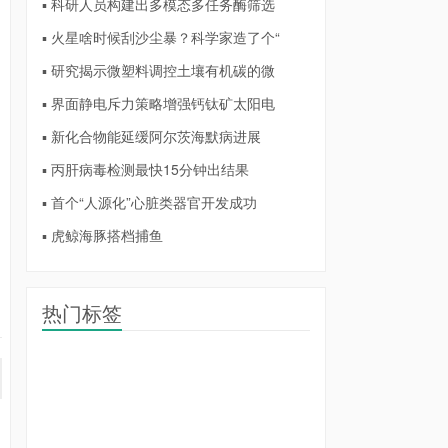
▪ 科研人员构建出多模态多任务酶筛选
▪ 火星啥时候刮沙尘暴？科学家造了个“
▪ 研究揭示微塑料调控土壤有机碳的微
▪ 界面静电斥力策略增强钙钛矿太阳电
▪ 新化合物能延缓阿尔茨海默病进展
▪ 丙肝病毒检测最快15分钟出结果
▪ 首个“人源化”心脏类器官开发成功
▪ 虎鲸海豚搭档捕鱼
热门标签