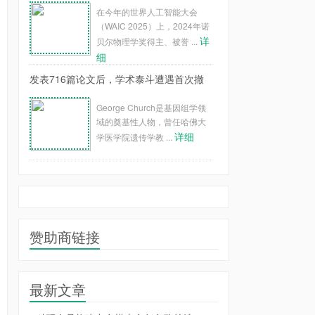
在今年的世界人工智能大会
（WAIC 2025）上，2024年诺
详
贝尔物理学奖得主、被誉 ...
细
发表716篇论文后，学术泰斗遭遇首次撤
George Church是基因组学领
域的奠基性人物，曾任哈佛大
详细
学医学院遗传学教 ...
赞助商链接
最新文章