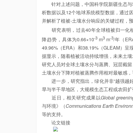
针对上述问题，中国科学院新疆生态与地
析数据以及12个地球系统模型数据，通过
并解析了植被-土壤水分响应的关键过程，
研究表明，过去40年全球植被归一化
-3
3
-3
降趋势，具体为0.66×10
m
m
/年（ER
49.96%（ERA）和38.19%（GLEA
据显示，随着植被活动持续增强，未来土壤
研究人员对全球土壤水分与
蒸腾、冠层截留
土壤水分下降对植被蒸腾作用相对最敏感，可解释
进一步，研究指出，绿化并非“越强越好
旱与半干旱地区，大规模生态工程或农田扩
近日，相关研究成果以
Global greening
与环境》（
Communications Earth Environ
等的支持。
论文链接