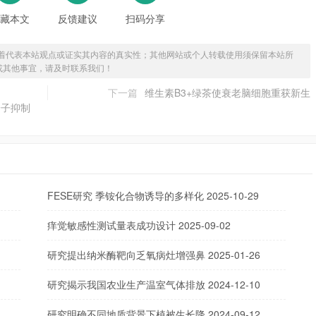
藏本文
反馈建议
扫码分享
着代表本站观点或证实其内容的真实性；其他网站或个人转载使用须保留本站所
或其他事宜，请及时联系我们！
下一篇
维生素B3+绿茶使衰老脑细胞重获新生
分子抑制
FESE研究 季铵化合物诱导的多样化
2025-10-29
痒觉敏感性测试量表成功设计
2025-09-02
研究提出纳米酶靶向乏氧病灶增强鼻
2025-01-26
研究揭示我国农业生产温室气体排放
2024-12-10
研究明确不同地质背景下植被生长降
2024-09-12