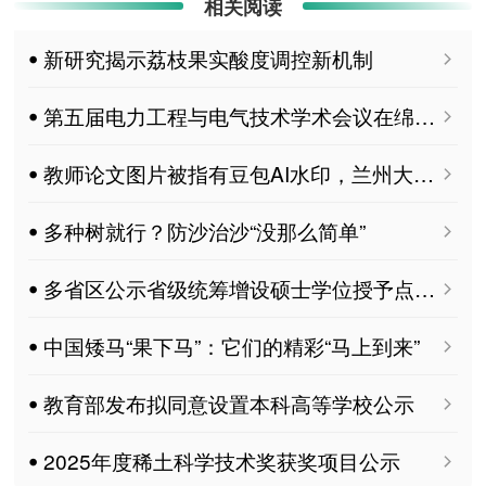
相关阅读
ꔷ 新研究揭示荔枝果实酸度调控新机制
ꔷ 第五届电力工程与电气技术学术会议在绵阳召开
ꔷ 教师论文图片被指有豆包AI水印，兰州大学回应｜一周动态
ꔷ 多种树就行？防沙治沙“没那么简单”
ꔷ 多省区公示省级统筹增设硕士学位授予点名单
ꔷ 中国矮马“果下马”：它们的精彩“马上到来”
ꔷ 教育部发布拟同意设置本科高等学校公示
ꔷ 2025年度稀土科学技术奖获奖项目公示