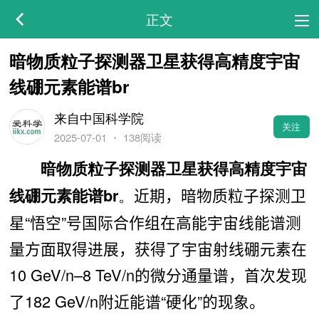
正文
暗物质粒子探测器卫星获得高精度宇宙
线硼元素能谱br
来自中国科学院
关注
2025-07-01
・
138阅读
暗物质粒子探测器卫星获得高精度宇宙
。
近期，暗物质粒子探测卫
线硼元素能谱br
星
“悟空
”号国际合作组在高能宇宙线能谱测
量方面取得进展，获得了宇宙射线硼元素在
10 GeV/n–8 TeV/n
的微分通量谱，首次发现
了182 GeV/n
附近能谱“硬化”的现象。