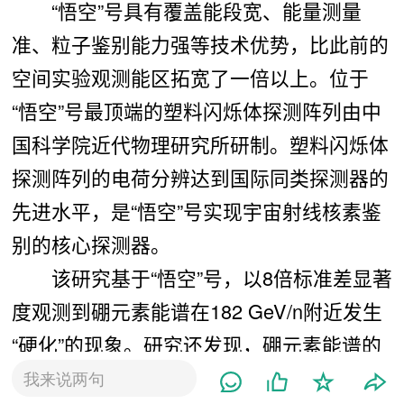
“
悟空”号具有覆盖能段宽、能量测量
准、粒子鉴别能力强等技术优势，比此前的
空间实验观测能区拓宽了一倍以上。位于
“悟空
”号最顶端的塑料闪烁体探测阵列
由中
国科学院近代物理研究所研制。塑料闪烁体
探测阵列
的电荷分辨达到国际同类探测器的
先进水平，是“悟空”号实现宇宙射线核素鉴
别的核心探测器。
该研究基于“悟空”号，以8
倍标准差显著
度观测到硼元素能谱在182 GeV/n
附近发生
“硬化
”的现象。研究还发现，硼元素能谱的
变硬程度约为初级宇宙线质子和氦核的两
我来说两句