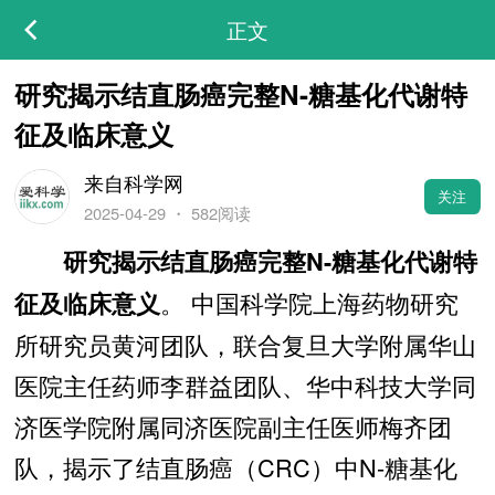
正文
研究揭示结直肠癌完整N-糖基化代谢特
征及临床意义
来自科学网
关注
2025-04-29
・
582阅读
研究揭示结直肠癌完整N-糖基化代谢特
。 中国科学院上海药物研究
征及临床意义
所研究员黄河团队，联合复旦大学附属华山
医院主任药师李群益团队、华中科技大学同
济医学院附属同济医院副主任医师梅齐团
队，揭示了结直肠癌（CRC）中N-糖基化