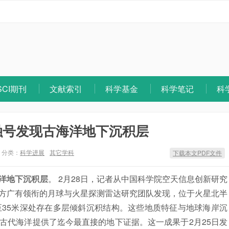
SCI期刊
文献索引
科学基金
科学笔记
科
融号发现古海洋地下沉积层
分类：
科学进展
其它学科
下载本文PDF文件
洋地下沉积层
。 2月28日，记者从中国科学院空天信息创新研究
方广有领衔的月球与火星探测雷达研究团队发现，位于火星北半
至35米深处存在多层倾斜沉积结构。这些地质特征与地球海岸沉
古代海洋提供了迄今最直接的地下证据。这一成果于2月25日发