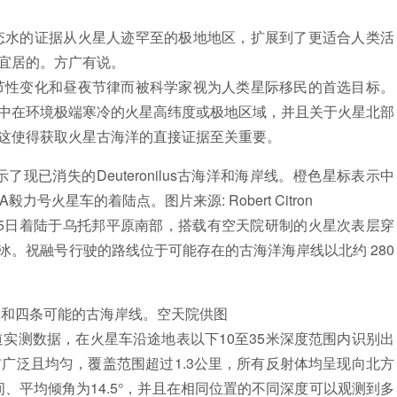
水的证据从火星人迹罕至的极地地区，扩展到了更适合人类活
宜居的。方广有说。
性变化和昼夜节律而被科学家视为人类星际移民的首选目标。
中在环境极端寒冷的火星高纬度或极地区域，并且关于火星北部
这使得获取火星古海洋的直接证据至关重要。
已消失的Deuteronilus古海洋和海岸线。橙色星标表示中
号火星车的着陆点。图片来源: Robert Citron
5日着陆于乌托邦平原南部，搭载有空天院研制的火星次表层穿
。祝融号行驶的路线位于可能存在的古海洋海岸线以北约 280
和四条可能的古海岸线。空天院供图
测数据，在火星车沿途地表以下10至35米深度范围内识别出
广泛且均匀，覆盖范围超过1.3公里，所有反射体均呈现向北方
间、平均倾角为14.5°，并且在相同位置的不同深度可以观测到多