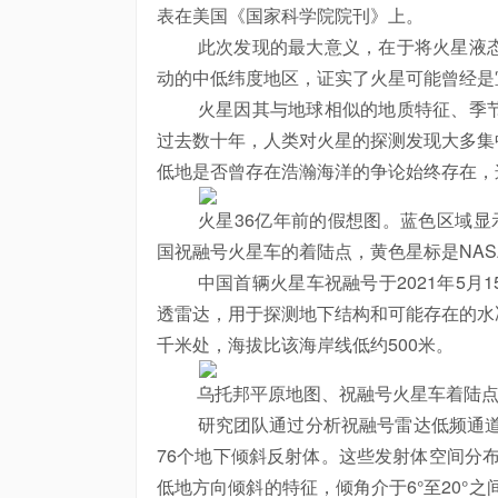
表在美国《国家科学院院刊》上。
此次发现的最大意义，在于将火星液态
动的中低纬度地区，证实了火星可能曾经是
火星因其与地球相似的地质特征、季节
过去数十年，人类对火星的探测发现大多集
低地是否曾存在浩瀚海洋的争论始终存在，
火星36亿年前的假想图。蓝色区域显示了现
国祝融号火星车的着陆点，黄色星标是NASA毅力
中国首辆火星车祝融号于2021年5月1
透雷达，用于探测地下结构和可能存在的水冰
千米处，海拔比该海岸线低约500米。
乌托邦平原地图、祝融号火星车着陆点
研究团队通过分析祝融号雷达低频通道实
76个地下倾斜反射体。这些发射体空间分布
低地方向倾斜的特征，倾角介于6°至20°之