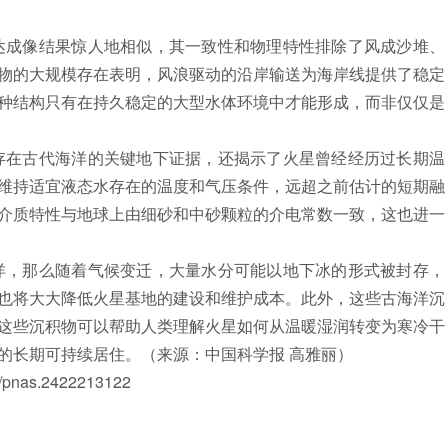
成像结果惊人地相似，其一致性和物理特性排除了风成沙堆、
物的大规模存在表明，风浪驱动的沿岸输送为海岸线提供了稳定
种结构只有在持久稳定的大型水体环境中才能形成，而非仅仅是
在古代海洋的关键地下证据，还揭示了火星曾经经历过长期温
维持适宜液态水存在的温度和气压条件，远超之前估计的短期融
介质特性与地球上由细砂和中砂颗粒的介电常数一致，这也进一
，那么随着气候变迁，大量水分可能以地下冰的形式被封存，
也将大大降低火星基地的建设和维护成本。此外，这些古海洋沉
这些沉积物可以帮助人类理解火星如何从温暖湿润转变为寒冷干
的长期可持续居住。（来源：中国科学报 高雅丽）
nas.2422213122
》