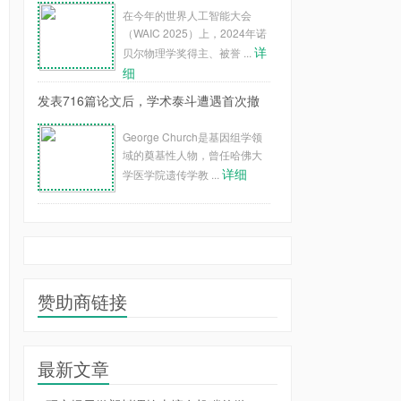
在今年的世界人工智能大会
（WAIC 2025）上，2024年诺
详
贝尔物理学奖得主、被誉 ...
细
发表716篇论文后，学术泰斗遭遇首次撤
George Church是基因组学领
域的奠基性人物，曾任哈佛大
详细
学医学院遗传学教 ...
赞助商链接
最新文章