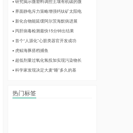
▪ 研究揭示微塑料调控土壤有机碳的微
▪ 界面静电斥力策略增强钙钛矿太阳电
▪ 新化合物能延缓阿尔茨海默病进展
▪ 丙肝病毒检测最快15分钟出结果
▪ 首个“人源化”心脏类器官开发成功
▪ 虎鲸海豚搭档捕鱼
▪ 超低剂量过氧化氢投加实现污染物长
▪ 科学家发现决定大麦“睡”多久的基
热门标签