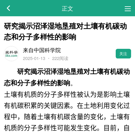
正文
研究揭示沼泽湿地垦殖对土壤有机碳动
态和分子多样性的影响
来自中国科学院
关注
2025-01-13
・
222阅读
研究揭示沼泽湿地垦殖对土壤有机碳动
。
态和分子多样性的影响
土壤有机质
的分子多样性被认为是影响土壤
有机碳
积累的关键因素。在土地利用变化过
程中，随着土壤有机碳
含量的变化，土壤有
机质
的分子多样性可能发生变化。目前，自