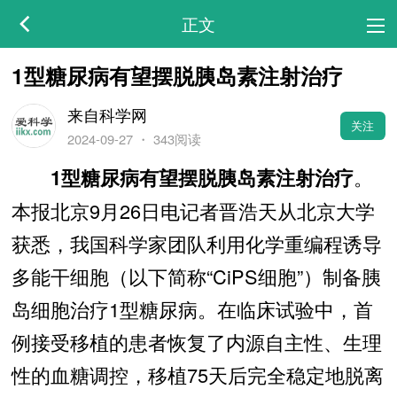
正文
1型糖尿病有望摆脱胰岛素注射治疗
来自科学网
关注
2024-09-27
・
343阅读
。
1型糖尿病有望摆脱胰岛素注射治疗
本报北京9月26日电记者晋浩天从北京大学
获悉，我国科学家团队利用化学重编程诱导
多能干细胞（以下简称“CiPS细胞”）制备胰
岛细胞治疗1型糖尿病。在临床试验中，首
例接受移植的患者恢复了内源自主性、生理
性的血糖调控，移植75天后完全稳定地脱离