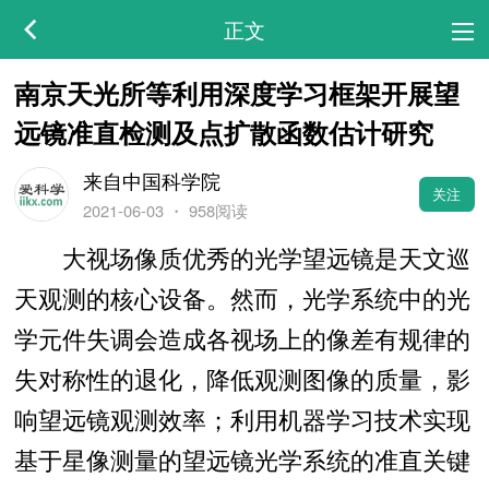
正文
南京天光所等利用深度学习框架开展望
远镜准直检测及点扩散函数估计研究
来自中国科学院
关注
2021-06-03
・
958阅读
大视场像质优秀的光学望远镜是天文巡
天观测的核心设备。然而，光学系统中的光
学元件失调会造成各视场上的像差有规律的
失对称性的退化，降低观测图像的质量，影
响望远镜观测效率；利用机器学习技术实现
基于星像测量的望远镜光学系统的准直关键