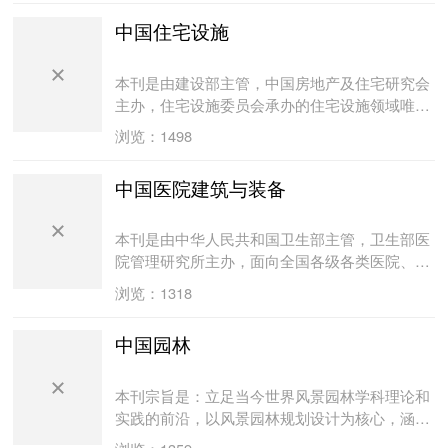
中国住宅设施
本刊是由建设部主管，中国房地产及住宅研究会
主办，住宅设施委员会承办的住宅设施领域唯一
的中央级专业性科技类期刊。本刊集经济、技
浏览：1498
术、信息于一体，深入、生动、及时、全面的反
映住宅设施市场动态及国内外住宅设施发展状
中国医院建筑与装备
况。读者对象为全国各地房地产开发企业、建筑
设计院所、装饰装修公司、建筑施工单位、物业
公司、住宅设施生产企业及大专院校，内容涵盖
本刊是由中华人民共和国卫生部主管，卫生部医
房地产研究、建筑设计、住宅厨卫技术、水务技
院管理研究所主办，面向全国各级各类医院、相
术、建筑节能、电气技术、建筑智能化、燃气技
关产业教学科研单位的国家级专业学术期刊。是
浏览：1318
术、暖通空调、建筑五金、绿色建材、小区配套
以宣传贯彻国家有关政策法规规范，报道医院建
设施技术、住宅全装修、住宅设施标准化、居信
筑和装备的设计、管理、应用的研究成果和实践
中国园林
住环境、示范工程及企业家论坛、投资、市场分
经验，增进设计、施工、生产、销售、使用、维
析、住宅设施所涉技术、产业及其行业发展等方
护等环节和领域的信息交流和协作，促进新成
面，期刊定位为为企业高层决策提供参考。
果、新技术的转化和应用，推广新材料、新技
本刊宗旨是：立足当今世界风景园林学科理论和
术，推动我国医院建筑和装备的创新，提高医院
实践的前沿，以风景园林规划设计为核心，涵盖
建筑和装备的管理水平为宗旨，面向国内外公开
学科各主要拓展领域和方向，开展学术理论和科