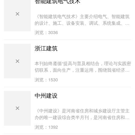
智能建筑电气技术
《智能建筑电气技术》主要介绍电气、智能建筑
的设计、施工、设备安装、调试、系统集成、网
络技术等，报道内容既有理论研究的传播、又有
浏览：3036
实践经验的交流，包括电气、智能建筑行业的新
技术、新设计、新工艺、新设备、新规范、新标
浙江建筑
准，以及国内外建筑电气及智能建筑技术方面相
关动态。其服务对象主要是建筑设计院、工业设
计院、大专院校、科研单位、建筑施工安装单
本刊始终遵循“提高与普及相结合，理论与实践密
位、产品供应商、系统集成商、房地产开发商等
切联系，面向生产，注重运用，围绕我省经济建
工程技术人员及管理人员。
设的中心任务不断开拓创新，推动我省建设科技
浏览：1530
进步”的办刊宗旨。刊物内容重点宣传党和国家关
于建设科技创新工作的方针政策，介绍建设领域
中州建设
各行业的科学研究新课题、新成果，交流和推广
建设应用新技术、新工艺、新材料、工程项目实
践的新经验等。
《中州建设》是河南省住房和城乡建设厅主管主
办的唯一建设综合类半月刊，是河南省住房和城
乡建设厅指定为全省建设领域内发布各种公告的
浏览：1392
媒体。 自2008年《中州建设》改版以来，一直