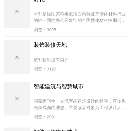
本刊是经国家科委批准面向砖瓦等墙体材料行业
的唯一国内外公开发行的全国性建材科技期刊。
权威报道国家有关行业的方针、政策及最新科研
浏览：3025
成果、新产品、新设备、新工艺及国内外有关墙
体屋面材料的最新发展动态。是广大砖瓦工作者
装饰装修天地
进行学术探讨、技术交流、传播信息的园地。本
刊聘行业的资深专家作为编委，全国设有通联站
25个，通讯员达400多人，所建的“中国墙材信息
该刊暂时没有简介
网站”是行业最权威、最具影响力的网站之一，杂
浏览：3129
志社每年在全行业举加技术交流装备展览会一
次，每年参会人数超过800人.
智能建筑与智慧城市
国家级刊物。交流智能建筑设计的经验，宣传系
统集成商的理想。主要读者对象为工程设计人
员、技术人员、高校师生、智能领域中的系统集
浏览：2991
成商、产品供应商、房地产开发商等。