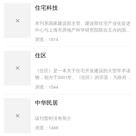
围绕建设系统的焦点、难点、疑点、重点问题，
住宅科技
组织深度报道，并努力与市场对接，内容更贴近
读者，信息量更大。 《中州建设》积极刊登党和
国家的城建建设指导方针和法规，努力传播国内
本刊系国家建设部主管、建设部住宅产业化促进
外城镇化建设的先进理念和经验，积极宣传建设
中心与上海市房地产科学研究院联合主办的国内
管理部门和建设企事业单位的光辉业绩，及时发
外公开发行的科技类学术期刊。以住宅建设全过
浏览：1514
表专家、学者和广大工程技术人员的理论文章。
程的科技问题为内容，宏观与微观结合，理论与
《中州建设》经过近几年的不断发展，得到了全
实践并重，学术性与实用性兼顾，宣传国家住宅
住区
省建设系统广大职工和领导的一致认可与赞誉。
建设技术政策，报道住宅产业优秀成果，以科技
进步推动住宅建设产业化。
《住区》是一本关于住宅开发建设的大型学术读
物，创办于2001年。《住区》的宗旨：为政府职
能部门、相关技术与研究人员和房地产发展商提
浏览：1544
供一个交流、沟通的平台。《住区》采用主题办
刊方式。每期一个主题。《住区》定期介绍国内
中华民居
外先进的规划设计理论；刊登国内外优秀的住区
规划设计范例；发表各方面专家的学术论文；介
绍政府部门对住区开发的宏观指导性政策和建
该刊暂时没有简介
议。
浏览：1469