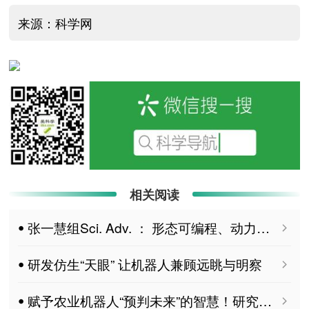
来源：科学网
相关阅读
ꔷ 张一慧组Sci. Adv. ： 形态可编程、动力学可调的肌骨致动器
ꔷ 研发仿生“天眼” 让机器人兼顾远眺与明察
ꔷ 赋予农业机器人“预判未来”的智慧！研究团队实现环境污染物精准预警