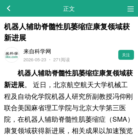
正文
机器人辅助脊髓性肌萎缩症康复领域获
新进展
来自科学网
关注
2026-05-23
・
271阅读
机器人辅助脊髓性肌萎缩症康复领域获
。 近日，北京航空航天大学机械工
新进展
程及自动化学院机器人研究所副教授冯仰刚
联合美国麻省理工学院与北京大学第三医
院，在机器人辅助脊髓性肌萎缩症（SMA）
康复领域获得新进展，相关成果以加速预览