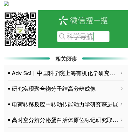
相关阅读
ꔷ Adv Sci︱中国科学院上海有机化学研究所何凯雯团队揭示帕金森病早期神经功能异常机制
ꔷ 研究实现聚合物分子结高分辨成像
ꔷ 电荷转移反应中转动传能动力学研究获进展
ꔷ 高时空分辨分泌蛋白活体原位标记研究取得进展