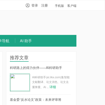
登录
注册
手机版
客户端
学导航
AI 助手
推荐文章
科研路上的得力伙伴——AI科研助手
AI科研助手(ai.iikx.com)集智能
文献翻译、论文润色、论文去
详细
重降重、AI ...
基金委“反水论文”政策：未来评审将