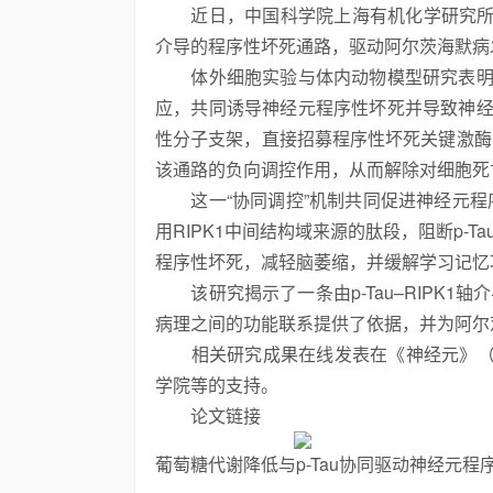
近日，中国科学院上海有机化学研究所等
介导的程序性坏死
通路，驱动阿尔茨海默病
体外细胞实验与体内动物模型研究表明，
应，共同诱导神经元程序性坏死并导致神经元
性分子支架，直接招募程序性坏死关键激酶R
该通路的负向调控作用，从而解除对细胞死
这一“协同调控”机制共同促进神经元
用RIPK1
中间结构域来源的肽段，阻断p-Ta
程序性坏死，减轻脑萎缩，并缓解学习记忆
该研究揭示了一条由p-Tau–RIPK1
轴介
病理之间的功能联系提供了依据，并为阿尔
相关研究成果在线发表在《神经元》
学院等的支持。
论文链接
葡萄糖代谢降低与p-Tau
协同驱动神经元程