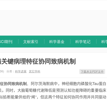
SCI期刊
文献索引
科学基金
科学笔记
科
病关键病理特征协同致病机制
06)
分类：
科学进展
其它学科
下载本文PDF文件
征协同致病机制
。
阿尔茨海默病
中，神经细胞内磷酸化Tau
蛋白
关。同时，大脑葡萄糖代谢降低是预测认知功能障碍的重要临床
似掐断能量供给的“闸”，但这两个特征如何协同作用并共同驱动