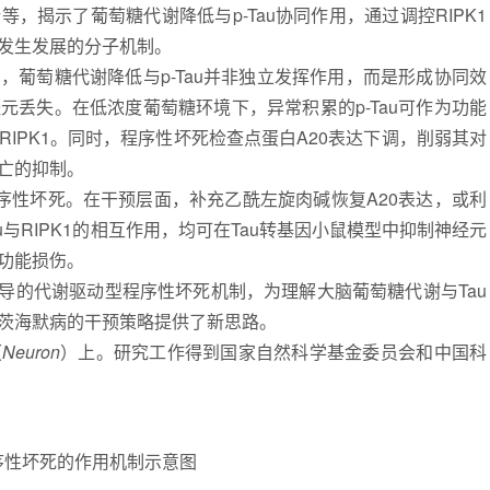
，揭示了葡萄糖代谢降低与p-Tau
协同作用，通过调控RIPK1
发生发展的分子机制。
葡萄糖代谢降低与p-Tau
并非独立发挥作用，而是形成协同效
丢失。在低浓度葡萄糖环境下，异常积累的p-Tau
可作为功能
IPK1
。同时，程序性坏死检查点蛋白A20
表达下调，削弱其对
亡的抑制。
程序性坏死。在干预层面，补充乙酰左旋肉碱
恢复A20
表达，或利
u
与RIPK1
的相互作用，均可在Tau
转基因小鼠模型中抑制神经元
功能损伤。
导的代谢驱动型程序性坏死机制，为理解大脑葡萄糖代谢与Tau
茨海默病
的干预策略提供了新思路。
（
Neuron
）上。研究工作得到国家自然科学基金委员会和中国科
序性坏死的作用机制示意图