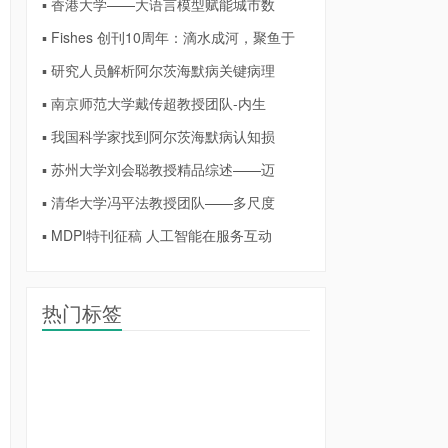
▪ 香港大学——大语言模型赋能城市数
▪ Fishes 创刊10周年：滴水成河，聚鱼于
▪ 研究人员解析阿尔茨海默病关键病理
▪ 南京师范大学戴传超教授团队-内生
▪ 我国科学家找到阿尔茨海默病认知损
▪ 苏州大学刘会聪教授精品综述——迈
▪ 清华大学冯平法教授团队——多尺度
▪ MDPI特刊征稿 人工智能在服务互动
热门标签