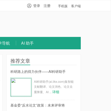
登录
注册
手机版
客户端
学导航
AI 助手
推荐文章
科研路上的得力伙伴——AI科研助手
AI科研助手(ai.iikx.com)集智能
文献翻译、论文润色、论文去
详细
重降重、AI ...
基金委“反水论文”政策：未来评审将