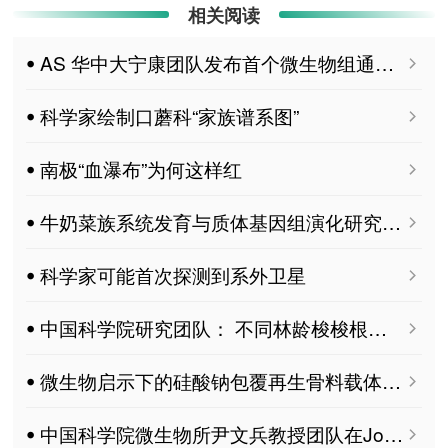
相关阅读
ꔷ AS 华中大宁康团队发布首个微生物组通用大模型MGM：开启微生物组分析“Deepseek”时代
ꔷ 科学家绘制口蘑科“家族谱系图”
ꔷ 南极“血瀑布”为何这样红
ꔷ 牛奶菜族系统发育与质体基因组演化研究获进展
ꔷ 科学家可能首次探测到系外卫星
ꔷ 中国科学院研究团队： 不同林龄梭梭根际微生物群落演替规律及潜在生态功能变化 MDPI Microorganisms
ꔷ 微生物启示下的硅酸钠包覆再生骨料载体用于混凝土裂缝自修复
ꔷ 中国科学院微生物所尹文兵教授团队在Journal of Fungi发文—真菌基因组全景系统解析：解锁天然产物生物合成潜能