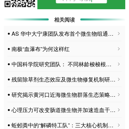
相关阅读
ꔷ AS 华中大宁康团队发布首个微生物组通用大模型MGM：开启微生物组分析“Deepseek”时代
ꔷ 南极“血瀑布”为何这样红
ꔷ 中国科学院研究团队： 不同林龄梭梭根际微生物群落演替规律及潜在生态功能变化 MDPI Microorganisms
ꔷ 残留除草剂生态效应及微生物修复机制研究取得进展
ꔷ 研究揭示黄河口近海微生物群落生态策略演替机制
ꔷ 心理压力可改变肠道微生物并加速造血干细胞衰老
ꔷ 蚯蚓粪中的“解磷特工队”：三大核心机制唤醒土壤沉睡的“遗留磷”