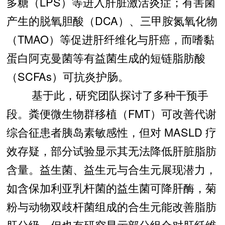
多糖（LPS）等进入肝脏激活炎症；有害菌
产生的脱氧胆酸（DCA）、三甲胺氮氧化物
（TMAO）等促进肝纤维化与肝癌，而嗜黏
蛋白阿克曼菌等有益菌生成的短链脂肪酸
（SCFAs）可抗炎护肠。
基于此，研究团队探讨了多种干预手
段。粪便微生物群移植（FMT）可改善代谢
综合征患者胰岛素敏感性，但对 MASLD 疗
效存疑，部分试验显示其无法降低肝脏脂肪
含量。益生菌、益生元与合生元展现潜力，
如含保加利亚乳杆菌的益生菌可降肝酶，菊
粉与动物双歧杆菌组成的合生元能改善脂肪
肝分级，但也有研究显示部分组合对肝纤维