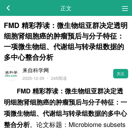
正文
FMD 精彩荐读：微生物组亚群决定透明
细胞肾细胞癌的肿瘤预后与分子特征：
一项微生物组、代谢组与转录组数据的
多中心整合分析
来自科学网
关注
2025-12-29
・
245阅读
FMD 精彩荐读：微生物组亚群决定透
明细胞肾细胞癌的肿瘤预后与分子特征：一
项微生物组、代谢组与转录组数据的多中心
。论文标题：Microbiome subsets
整合分析