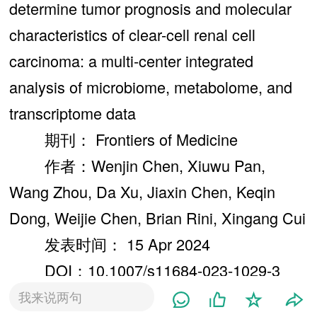
determine tumor prognosis and molecular
characteristics of clear-cell renal cell
carcinoma: a multi-center integrated
analysis of microbiome, metabolome, and
transcriptome data
期刊： Frontiers of Medicine
作者：Wenjin Chen, Xiuwu Pan,
Wang Zhou, Da Xu, Jiaxin Chen, Keqin
Dong, Weijie Chen, Brian Rini, Xingang Cui
发表时间： 15 Apr 2024
DOI：10.1007/s11684-023-1029-3
微信链接：点击此处阅读微信文章
我来说两句