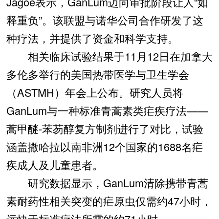
Jagoe表示，GanLum迈向审批阶段让人“如
释重负”。该联盟与诺华公司合作研发了这
种疗法，并提供了资金和科学支持。
相关临床试验结果于11月12日在加拿大
多伦多举行的美国热带医学与卫生学会
（ASTMH）年会上公布。研究人员将
GanLum与一种标准青蒿素类疟疾疗法——
蒿甲醚-苯芴醇复方制剂进行了对比，试验
涵盖撒哈拉以南非洲12个国家的1688名疟
疾成人及儿童患者。
研究数据显示，GanLum清除携带青蒿
素耐药性相关突变的疟原虫仅需约47小时，
远快于标准疗法所需的约71小时。