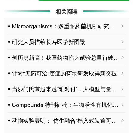
相关阅读
ꔷ Microorganisms：多重耐药菌机制研究进展 MDPI 特刊征稿
ꔷ 研究人员描绘长寿医学新图景
ꔷ 创历史新高！我国药物临床试验总量首破5000项
ꔷ 针对“无药可治”癌症的药物研发取得新突破
ꔷ 当沙门氏菌越来越“难对付”，大模型与量子计算如何识别它的耐药倾向？
ꔷ Compounds 特刊征稿：生物活性有机化合物
ꔷ 动物实验表明：“仿生融合”植入式装置可降低血压