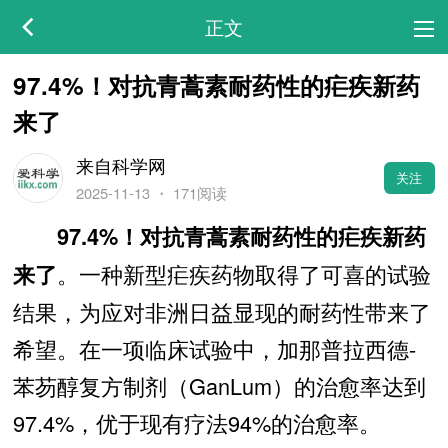
正文
97.4%！对抗青蒿素耐药性的疟疾新药
来了
来自科学网
关注
2025-11-13
・
171阅读
97.4%！对抗青蒿素耐药性的疟疾新药
。一种新型疟疾药物取得了可喜的试验
来了
结果，为应对非洲日益显现的耐药性带来了
希望。在一项临床试验中，加那普拉西德-
苯芴醇复方制剂（GanLum）的治愈率达到
97.4%，优于现有疗法94%的治愈率。