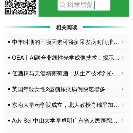
相关阅读
ꔷ 中年时期的三项因素可将痴呆发病时间推迟13年
ꔷ OEA丨AI融合非线性光学成像技术：揭示糖尿病“隐形骨损伤”的新线索
ꔷ 低酒精与无酒精葡萄酒：从生产技术到心血管健康及经济效应
ꔷ 英国年轻女性2型糖尿病病例快速增多
ꔷ 东南大学药学院成立，北大教授肖瑞平加盟担任院长
ꔷ Adv Sci 中山大学李卓明广东省人民医院钟诗龙、罗文威发现PKM2棕榈酰化修饰调控内皮炎症和心血管功能障碍新机制