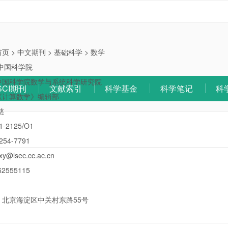
首页
>
中文期刊
>
基础科学
>
数学
中国科学院
中国科学院数学与系统科学研究院
SCI期刊
文献索引
科学基金
科学笔记
科
《计算数学》编辑部
慈
1-2125/O1
254-7791
xy@lsec.cc.ac.cn
62555115
：
北京海淀区中关村东路55号