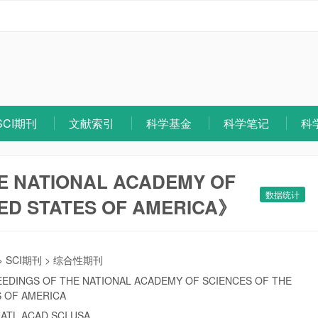
SCI期刊
文献索引
科学基金
科学笔记
科
E NATIONAL ACADEMY OF
数据统计
TED STATES OF AMERICA》
>
SCI期刊
>
综合性期刊
EDINGS OF THE NATIONAL ACADEMY OF SCIENCES OF THE
S OF AMERICA
NATL ACAD SCI USA