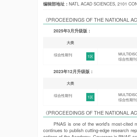
编辑部地址：
NATL ACAD SCIENCES, 2101 CON
《PROCEEDINGS OF THE NATIONAL AC
AMERICA》中科院分区
2025年3月升级版：
大类
MULTIDIS
综合性期刊
1区
综合性期刊
2023年12月升级版：
大类
MULTIDIS
综合性期刊
1区
综合性期刊
《PROCEEDINGS OF THE NATIONAL AC
AMERICA》期刊简介：
PNAS is one of the world's most-cited mult
continues to publish cutting-edge research re
actions of the Academy. Coverage in PNAS span