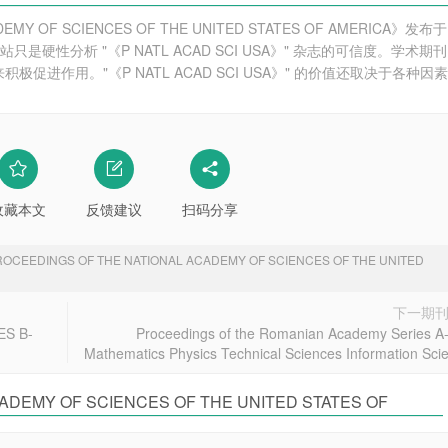
DEMY OF SCIENCES OF THE UNITED STATES OF AMERICA》发布于
硬性分析 "《P NATL ACAD SCI USA》" 杂志的可信度。学术期刊
进作用。"《P NATL ACAD SCI USA》" 的价值还取决于各种因素
收藏本文
反馈建议
扫码分享
ROCEEDINGS OF THE NATIONAL ACADEMY OF SCIENCES OF THE UNITED
下一期
S B-
Proceedings of the Romanian Academy Series A
Mathematics Physics Technical Sciences Information Sci
ADEMY OF SCIENCES OF THE UNITED STATES OF