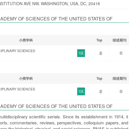
STITUTION AVE NW, WASHINGTON, USA, DC, 20418
ADEMY OF SCIENCES OF THE UNITED STATES OF
小类学科
Top
综述期刊
CIPLINARY SCIENCES
1区
是
否
小类学科
Top
综述期刊
CIPLINARY SCIENCES
1区
是
否
ADEMY OF SCIENCES OF THE UNITED STATES OF
idisciplinary scientific serials. Since its establishment in 1914, it
ports, commentaries, reviews, perspectives, colloquium papers, and
s the biological, physical, and social sciences. PNAS is published