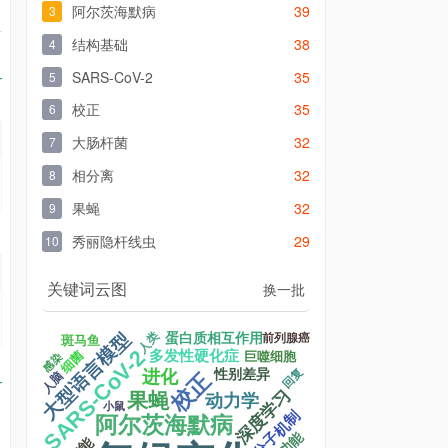
阿尔茨海默病
39
3
结构基础
38
4
SARS-CoV-2
35
5
校正
35
6
大肠杆菌
32
7
相分离
32
8
果蝇
32
9
秀丽隐杆线虫
29
10
关键词云图
换一批