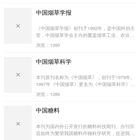
和综述评论等。
中国烟草学报
《中国烟草学报》创刊于1992年，是中国科协主
管，中国烟草学会主办的覆盖烟草工业、农业、
经济及相关领域的学术理论期刊。本刊以活跃学
浏览：1090
术气氛、传播科学思想、促进理论思维、服务中
心工作为办刊宗旨。《中国烟草学报》适合于烟
中国烟草科学
草企事业单位的科技工作者、经营管理者、相关
专业科技人员，大专院校相关专业师生等。
本刊原刊名称为《中国烟草》，创刊于1979年。
1997年《中国烟草》更名为《中国烟草科学》。
本刊主要读者对象为国内烟草科技工作者、院校
浏览：1286
师生、烟草生产和卷烟生产的管理干部及技术人
员等。主要辟有烟草遗传育种、栽培技术、植物
中国糖料
保护、调制分级、生理生化、综合信息、实用技
术、烟叶工业利用、专论等栏目。
本刊为国内外公开发行的糖料科技期刊。办刊宗
旨始终为繁荣我国糖料作物科学研究，促进我国
制糖工业和糖料作物（甘蔗、甜菜、甜叶菊、甜