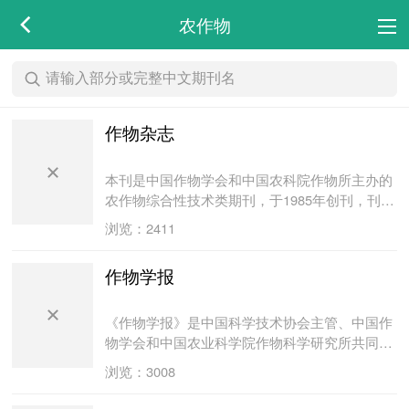
农作物
作物杂志
本刊是中国作物学会和中国农科院作物所主办的
农作物综合性技术类期刊，于1985年创刊，刊名
由方毅题字。该刊自创刊以来直以丰富多彩的内
浏览：2411
容，生动流畅的叙述传播着作物科学知识，及时
报道和推广科研成果，为促进农业科学技术的发
作物学报
展起到了桥梁和纽带作物。本刊融技术性、学术
性、信息性和知识性于一体。读者对象为农业科
研人员、农业大专院校师生、农业技术推广工作
《作物学报》是中国科学技术协会主管、中国作
者及农民朋友。
物学会和中国农业科学院作物科学研究所共同主
办、科学出版社出版的有关作物科学的学术期
浏览：3008
刊。前身可追溯到1919年1月中华农学会创办的
《中华农学会丛刊》, 后相继改名为《中华农林