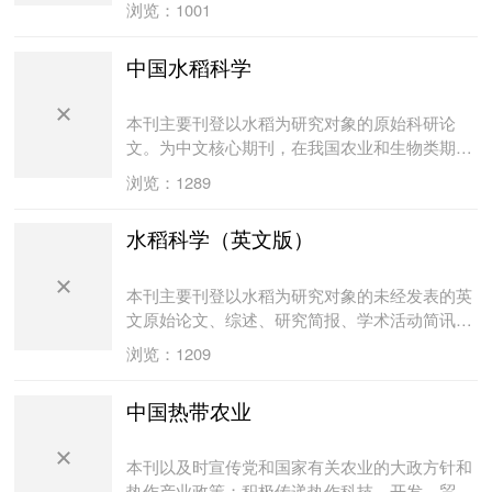
浏览：1001
高粱等）的育种、良种繁育、耕作栽培、病虫害
防治、生物技术、生理生化、土壤肥料等方面的
中国水稻科学
科研成果、高产栽培技术及国内外糖料作物科
研、生产动态等。读者对象为糖料科技工作者、
大专院校有关专业师生、糖厂的技术人员及糖料
本刊主要刊登以水稻为研究对象的原始科研论
作物种植户等。
文。为中文核心期刊，在我国农业和生物类期刊
中影响因子名列前茅，被20余种国内外数据库及
浏览：1289
检索刊物收录，如联合国粮农组织的AGRIS数据
库；国际农业和生物中心的CAB Abstracts数据
水稻科学（英文版）
库；国际水稻研究所的水稻文献数据库；美国
Chemical Abstracts、Biological Abstracts、
Cambridge Scientific Abstracts数据库及其系列期
本刊主要刊登以水稻为研究对象的未经发表的英
刊；国内大多与农业及生物有关的数据库及检索
文原始论文、综述、研究简报、学术活动简讯
刊物。
等，内容涉及水稻研究的各个领域。旨在直接对
浏览：1209
外传递和交流水稻科学信息，扩大我国水稻科学
研究的国际影响，同时吸收国外水稻研究信息，
中国热带农业
使之成为我国与国际水稻界有机结合的一条有效
途径。
本刊以及时宣传党和国家有关农业的大政方针和
热作产业政策；积极传递热作科技、开发、贸易