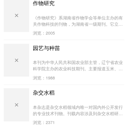
作物研究
会报》、《中华农学会报》、《中国农业研究》
和《农业学报》, 1962年改为现名《作物学
报》。主要刊登农作物遗传育种、耕作栽培、生
《作物研究》系湖南省作物学会等单位主办的有
理生化、生态、种质资源、谷物化学、贮藏加工
关作物科技的刊物，为湖南省一级期刊。它立足
以及与农作物有关的生物技术、生物数学、生物
湖南，面向全国，面向经济建设。主要刊登作物
浏览：2005
物理、农业气象等领域以第一手资料撰写的学术
遗传育种、耕作栽培、生理生态、产品加工利用
论文、研究报告、简报以及专题综述、评述等。
等方面的研究报告、试验简报、专题论述、国内
园艺与种苗
办刊宗旨是为繁荣我国作物科学技术、促进国内
外研究动态、基础知识讲座、学术活动等内容。
外学术交流和加速我国的农业现代化建设服务。
适于从事作物科学研究、教学、管理和生产的工
读者对象是从事农作物科学研究的科技工作者、
作者及农业院校师生阅读。该刊连续四届被评为
本刊为中华人民共和国农业部主管，辽宁省农业
大专院校师生和具有同等水平的专业人士。《作
湖南省一级期刊，是中国科技信息研究所信息分
科学院主办的农业科技期刊。主要报道玉米、高
物学报》从1999年起连续12年获“国家自然科学
析中心论文统计源期刊、中国科学文献计量评价
梁、马铃薯、甘薯、杂谷、杂豆等杂粮作物在遗
浏览：1988
基金重点学术期刊专项基金”的资助。2006—
研究中心中国学术期刊综合评价数据库
传育种、生理生化、耕作栽培、植保、土肥、生
2011年连续6年获“中国科协精品科技期刊工程项
（CAJCED）统计源期刊，是中国期刊全文数据
物技术、贮藏加工、营养分析等方面的最新科技
杂交水稻
目(B类)”资助。从2002年起连续9年被中国科技信
库（CJFD）、万方数据库、中文科技期刊数据
信息、研究论文、报告等。读者对象为农业科技
息研究所授予“百种中国杰出学术期刊”称号。
库全文收录期刊，是《中国农业文摘》、《中国
人员，农业院校师生和各级农业领导干部。
2011年获第二届中国出版政府奖期刊奖提名奖,
生物学文摘》来源期刊。
本杂志是杂交水稻领域内唯一对国内外公开发行
2005年获“第三届国家期刊奖提名奖”。2009年被
的专业技术刊物。刊载内容涉及到杂交水稻研究
中国期刊协会和中国出版科学研究所授予“新中国
与开发应用的全部环节，融学术性、技术性、普
浏览：2371
60年有影响力的期刊”称号。据北京大学图书馆
及性和信息性于一体。为全国中文核心期刊，中