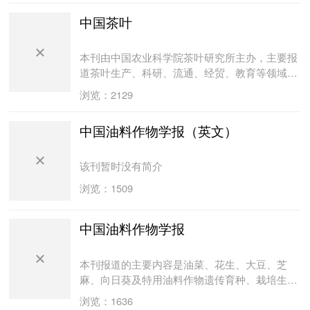
编著的《中文核心期刊要目总览》(2004和2008
国科学引文数据库（CSCD）核心库来源期刊，
中国茶叶
年版)登载, 《作物学报》被列在“农学、农作物类
中国科技论文统计源期刊（中国科技核心期
核心期刊表”的首位。
刊），中国学术期刊综合评价数据库统计源期
刊，中国期刊全文数据库全文收录期刊，中文科
本刊由中国农业科学院茶叶研究所主办，主要报
技期刊数据库收录期刊。
道茶叶生产、科研、流通、经贸、教育等领域的
实用技术、先进经验、最新研究成果和新方法，
浏览：2129
以及茶文化、茶与健康、茶叶基础理论、学术动
态等。本刊是广大茶叶干部、技术推广人员、茶
中国油料作物学报（英文）
叶经营者、茶厂（场）员工、茶农和茶艺工作
者、茶叶爱好者的良好读物，也是茶叶科研人
员、茶叶院校师生的参考资料。
该刊暂时没有简介
浏览：1509
中国油料作物学报
本刊报道的主要内容是油菜、花生、大豆、芝
麻、向日葵及特用油料作物遗传育种、栽培生
理、作物营养、品种资源、植物保护、生化测
浏览：1636
试、加工利用等有关论文、研究报告、研究简报