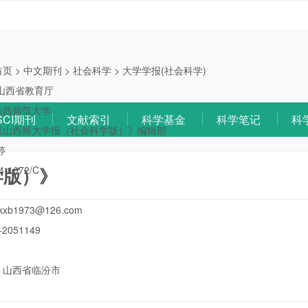
首页
>
中文期刊
>
社会科学
>
大学学报(社会科学)
山西省教育厅
山西师范大学
SCI期刊
文献索引
科学基金
科学笔记
科
《山西师大学报（社会科学版）》编辑部
婷
学版）》
4-1072/C
kxb1973@126.com
-2051149
：
山西省临汾市