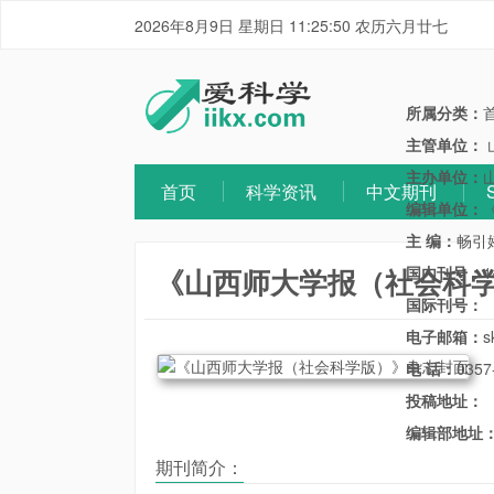
2026年8月9日 星期日 11:25:51 农历六月廿七
所属分类：
主管单位：
主办单位：
首页
科学资讯
中文期刊
编辑单位：
主 编：
畅引
《山西师大学报（社会科
国内刊号：
1
国际刊号：
电子邮箱：
s
电 话：
0357
投稿地址：
编辑部地址
期刊简介：