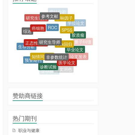
参考文献
影响因子
研究生论文
学位论文
ROC
癌细胞
SPSS
综述
胶质瘤
研究生导师
正态性检验
Cox回归
量子纠缠
生存分析
毕业论文
AUDT
知情同意书
非参数统计
论文发表
预警期刊
医学论文
诊断试验
Logistic回归
论文润色
生存曲线
赞助商链接
热门期刊
职业与健康