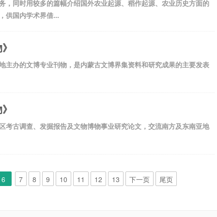
务，同时用较多的篇幅介绍国外农业起源、稻作起源、农业历史方面的
供国内学术界借...
物》
地主办的文博专业刊物，是内蒙古文博界集资料和研究成果的主要发表
物》
区考古调查、发掘报告及文物博物事业研究论文，交流南方及东南亚地
6
7
8
9
10
11
12
13
下一页
尾页