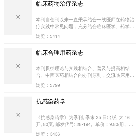
临床药物治疗杂志
谈、论著、药物与临床、临床药学、安全用药、
综述、药学研究、短篇报道、药房管理、药政法
规、文献分析等。本刊读者群主要包括各极医院
本刊自创刊以来一直秉承结合一线医师在药物治
的临床医护人员、药房、药厂、医药科研院所及
疗实践中常见问题，充分结合临床医学、药学专
药品检验部门的技术人员。
家的优势，详尽介绍著名临床医学、药学专家用
浏览：3414
药心得，循证医学的最新进展以及国内外最新临
床用药信息、药物发展最新动态为宗旨。
临床合理用药杂志
本刊贯彻理论与实践相结合、普及与提高相结
合、中西医药相结合的办刊原则，交流临床用药
的理论、实验和临床成果，弘扬中、西医、药文
浏览：3799
化，提高医、药学术氛围，促进临床医药学的发
展，保障人民群众身体健康。读者对象为各级各
抗感染药学
类医疗机构的临床医师和药师，以及从事医药学
教学、研究、生产的工作者。
《抗感染药学》为季刊, 季末 25 日出版, 大 16
开, 80页, 邮发代号: 28-194。单价：9.80/册。国
内外公发行。《抗感染药学》是江苏省卫生厅主
浏览：3436
管、苏州市第五人民医院主办的抗感染药学学术