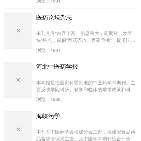
浏览：1894
剂、药理、毒理、临床药物试验、药物敏感性实
业专家的好评，并多次在期刊评比中获得好名
型数据库列为期刊源期刊，被《中国药学文
外药学领域的最新研究成果、动向及信息。本刊
验, 药物质量分析、鉴定、含量测定及改进方法
次。目前，《药学与临床研究》成为国内药学学
摘》、《中文科技资料目录，中草药》列为核心
包括了药学领域的科研、生产和临床等方面的内
医药论坛杂志
的探讨等。 研究生论文 报道研究生在读时各类
术期刊中颇具知名度的品牌。
期刊，并荣获首届《中国学术期刊（光盘版）检
容，适应范围广、内容丰富。有利于医药学工作
药物及抗感染药物具有原创性的阶段性的研究成
索与评价数据规范》执行优秀奖。
者的知识更新与业务水平提高。
果。 药物与临床 报道抗感染类药物应用于各科
本刊具有“内容丰富、信息量大，周期短、发表
疾病的药物疗效评价。 合理用药 报道对临床抗
快”特点，提倡“百花齐放、百家争鸣”，捉进国内
感染用药的合理性、配伍问题分析; 药物使用时
外学术交流，为医药卫生科技人员服务。
浏览：1861
的稳定性问题分析; 临床医师和临床药师讨论处
方的合理性问题等。 药物不良反应 报道按照药
物说明书使用后出现的个体反应, 探讨分析抗感
河北中医药学报
染药物对各组织器官的不良反应等。 药物经济学
报道抗感染药物在临床各科的治疗中, 药物产生
本学报是经国家科委批准的中医药学术期刊。主
疗效时的费用的分析等。 经验交流 报道工作中
要反映学院科研、教学和临床的学术成就和科研
的新发现, 经验改进等。 药事管理 报道药学领域
成果。学报自创刊以来曾多次获河北省高校优秀
中的科学管理, 药事法规等
浏览：1969
学报奖、河北省优秀科技期刊。1997年入编中国
学术期刊（光盘版），1999年被国家科技部批准
海峡药学
为科技部统计源期刊。
本刊系中国药学会福建分会主办，福建省食品药
品监督管理局主管。为中国学术期刊综合评价数