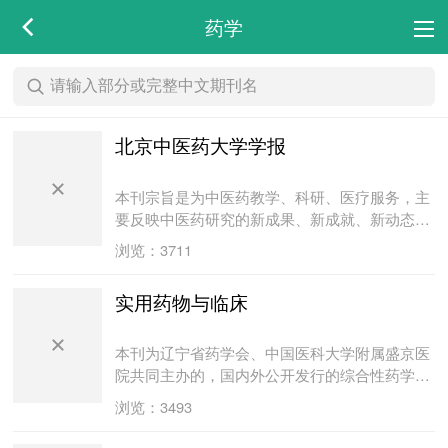
药学
北京中医药大学学报
本刊宗旨是为中医药教学、科研、医疗服务，主
要反映中医药研究的新成果、新成就、新动态，
贯彻“双百方针”，活跃学术空气，促进中医药学
浏览：3711
术发展。本刊最适合高级中医药工作者阅读参
考。本刊以提高为主，兼顾普及。辟有“学科展
实用药物与临床
望”、“专家述评”、“21世纪中医发展战略研
讨”、“博士之光”、“名师与高徒”、“科研思路与方
法”、“科技之窗”、”“理论研究”、“临床研究”、“经
本刊为辽宁省药学会、中国医科大学附属盛京医
典著作”、“中医药实验研究”、“中药化学”、“制剂
院共同主办的，国内外公开发行的综合性药学学
与炮制”等专栏。
术刊物。本刊为月刊，大16开本，64页码，双月
浏览：3493
10日出版，邮发代号：8-36。本刊以普及与提高
医院药学为办刊宗旨。本刊主要栏目有专题笔