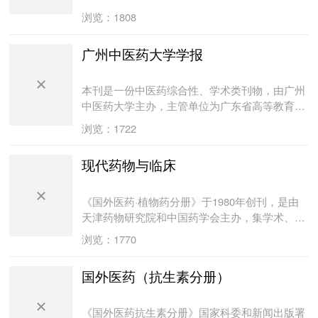
据库统计来源期刊。主要报道药剂学、药理学、
浏览：1808
药物化学、药物分析、中药与天然药物等方面的
研究论文。读者对象主要是从事药品生产、教
广州中医药大学学报
学、科研、检验和临床药学工作者。
本刊是一份中医药综合性、学术类刊物，由广州
中医药大学主办，主管单位为广东省高等教育
厅。本刊向国内外公开发行，是中国科技论文统
浏览：1722
计源期刊，被包括中国核心期刊(遴选)数据库、
美国《化学文摘(CA)》、俄罗斯《文摘杂志》、
现代药物与临床
美国《剑桥科学文摘(CSA)》等22个国内外权威
检索系统收载；是全国优秀高校自然科学学报及
教育部优秀科技期刊、全国中医药优秀期刊、广
《国外医药·植物药分册》于1980年创刊，是由
东省优秀期刊、中国期刊方阵双效期刊。读者对
天津药物研究院和中国药学会主办，集学术、技
象为国内外从事医药教学、科研、临床的专业人
术和信息于一体的医药专业期刊。设有综述与编
浏览：1770
员及国内外中医爱好者。
译、植化研究、质量研究、药理研究、临床研
究、法规与管理、市场动态、专利摘要、植物药
国外医药（抗生素分册）
数据库、参考资料、专题文献题录等栏目，全方
位向读者提供国外有关植物药研究的新技术，各
国对民间药、传统药的重新评价与植物药专利介
《国外医药抗生素分册》国家科委和新闻出版署