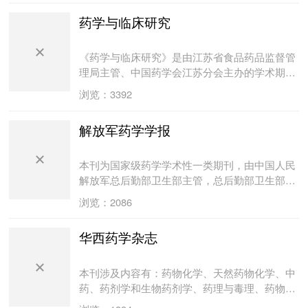
期刊。中国标准连续出版物号：ISSN 1672-
药学与临床研究
7878/CN 32-1726R。《抗感染药学》主要刊登
药学与抗感染药学领域的基础理论、科研设计、
生产工艺、临床应用、不良反应、国内外的药学
《药学与临床研究》是由江苏省食品药品监督管
进展和抗感染药学的理论与实践等方面的学术论
理局主管、中国药学会江苏分会主办的学术期
文。办刊宗旨: 创新、存真、求精、服务。普及
刊。《药学与临床研究》双月25日出版,国内外公
浏览：3392
与提高相结合, 以提高为主, 理论与实践相结合,
开发行。目前已发行至全国各省、市、自治区和
以实践为主。着重报道具有综合性、基础性、实
港、澳、台等地区，拥有大量读者。《药学与临
解放军药学学报
用性的科技成果和先进经验。本刊特点: 集科学
床研究》是药学领域的综合性学术期刊，主要刊
性、先进性、实用性、知识性、可读性为一体,
登药学领域基础理论、科研设计、生产工艺和临
重在实用、兼顾提高。1 征稿范围 国内外抗感染
床应用等方面的学术论文，强调药学科技的普及
本刊为国家级药学学术性一类期刊，由中国人民
药物药学进展、科研成果与理论、中药与天然药
与提高，着重报道具有综合性、基础性、实用性
解放军总后勤部卫生部主管，总后勤部卫生部药
物、生化药物、药物分析、药物制剂、药理毒理;
的科技成果和先进经验。本刊现被中国科技论文
品仪器检验所主办、出版，《解放军药学学报》
浏览：2086
抗感染药物临床应用、相互作用、合理用药、不
统计源期刊，中国期刊全文数据库收录期刊，中
编辑委员会编辑，向国内外公开发行。主要报道
良反应、药物代谢动力学; 抗感染药物经济学、
国核心期刊（遴选）数据库期刊等国内主要数据
我国和军队各医、药院校，科研院、所和医疗单
华西药学杂志
药事管理、新药介绍、药学信息。2 栏目设置 综
库和检索系统收录。创刊14年来，《药学与临床
位中、高级专业技术工作者的研究论文和科研成
述与论坛 报道抗感染药物的研究热点和前沿领域
研究》得到了中科院药物所，中国药品生物制品
果；介绍有普遍或特殊代表意义的工作经验，对
进行总结、评述、并结合作者在本领域的工作发
鉴定所，中国药科大学和多家医疗机构领导及有
学科发展和专业研究有导向和指导意义。本刊已
本刊涉及内容有：药物化学、天然药物化学、中
表见解。 实验研究 报道抗感染药物各具有原创
关专家的支持和帮助，使得《药学与临床研究》
被国家列为中国科技论文统计源期刊，中国生物
药、药剂学和生物药剂学、药理与毒理、药物分
性的研究成果。 内容可涉及中、西药的合成、制
紧随药学科技的发展而发展；得到了国内医药行
医学期刊引文和中国学术期刊综合评价等多家大
析、生化药物及部分边缘学科。同时，报道国内