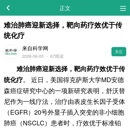
正文
难治肺癌迎新选择，靶向药疗效优于传
统化疗
来自科学网
关注
2026-06-03
・
67阅读
难治肺癌迎新选择，靶向药疗效优于传
。 近日，美国得克萨斯大学MD安德
统化疗
森癌症研究中心的一项新研究表明，舒沃替
尼作为一线疗法，治疗由表皮生长因子受体
（EGFR）20号外显子插入突变的非小细胞
肺癌（NSCLC）患者时，疗效优于标准铂