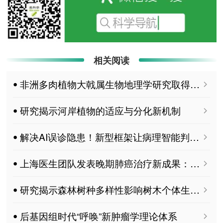
相关阅读
ꔷ 非洲多肉植物大戟属生物地理学研究取得进展
ꔷ 研究揭示河岸植物的适应与分化新机制
ꔷ 解决AI误诊隐患！新型框架让病理智能判读更靠谱
ꔷ 上海医生团队发表晚期肺癌治疗新成果：患者生存期有望延长10个月
ꔷ 研究揭示森林树种多样性影响树木个体生长机制
ꔷ 后基因组时代“呼唤”新肿瘤学理论体系