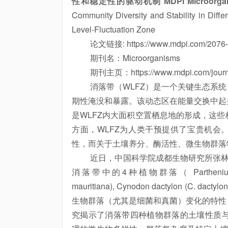
性和稳定性的驱动机制 MDPI Microorgan
Community Diversity and Stability in Diff
Level-Fluctuation Zone
论文链接: https://www.mdpi.com/2076-2
期刊名：Microorganisms
期刊主页：https://www.mdpi.com/journal
消落带（WLFZ）是一个关键生态系统
期性淹没和暴露。该动态区在能量交换中起
是WLFZ内大面积空置栖息地的形成，这
方面，WLFZ为人类干预提供了宝贵机会
性，而关于土壤养分、酶活性、微生物群落
近日，中国科学院成都生物研究所张林教授团队
消落带中的4种植物群落（ Parthenium hysteroph
mauritiana), Cynodon dactylon (C.
生物群落（尤其是细菌和真菌）变化的特性
究揭示了消落带四种植物群落的土壤性质与酶活性存在显