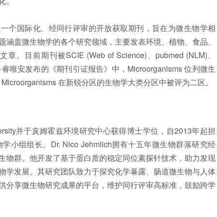
化。
76-2607) 是一个国际化、经同行评审的开放获取期刊，旨在为微生物学相
题涵盖微生物学的各个研究领域，主要发表环境、植物、食品、
期刊被SCIE (Web of Science)、
pubmed
(NLM)、
睿唯安发布的《期刊引证报告》中，Microorganisms 位列微生
，Microorganisms 在新锐分区的生物学大类分区中被评为二区。
University并于亥姆霍兹环境研究中心获得
博士
学位，自2013年起担
组长。Dr. Nico Jehmlich拥有十五年微生物群落研究经
生物群。他开发了基于蛋白质的稳定同位素探针技术，助力发现
物学发展。其研究团队致力于探究化学暴露、肠道微生物与人体
供分享微生物研究成果的平台，维护同行评审高标准，鼓励跨学