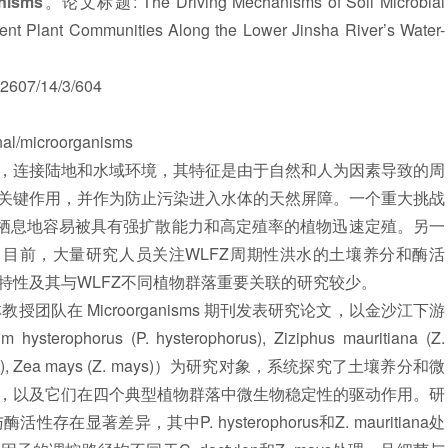
isms
。论文标题: The Driving Mechanisms of Soil Microbial
erent Plant Communities Along the Lower Jinsha River’s Water-
607/14/3/604
/microorganisms
，连接陆地和水域环境，其特征是由于自然和人为因素导致的周
关键作用，并作为防止污染进入水体的天然屏障。一个重大挑战
些栖息地容易被具有强扩散能力和高定殖率的植物迅速定殖。另一
。目前，大量研究人员关注WLFZ周期性洪水的土壤养分和酶活
特性及其与WLFZ不同植物群落重要关联的研究较少。
在 Microorganisms 期刊发表研究论文，以金沙江下游
orus (P. hysterophorus), Ziziphus mauritiana (Z.
 dactylon), Zea mays (Z. mays)）为研究对象，系统探究了土壤养分和微
，以及它们在四个典型植物群落中微生物稳定性的驱动作用。研
著差异，其中P. hysterophorus和Z. mauritiana处