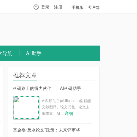
登录
注册
手机版
客户端
学导航
AI 助手
推荐文章
科研路上的得力伙伴——AI科研助手
AI科研助手(ai.iikx.com)集智能
文献翻译、论文润色、论文去
详细
重降重、AI ...
基金委“反水论文”政策：未来评审将