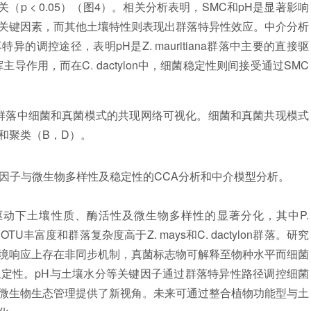
（p < 0.05）（图4）。相关分析表明，SMC和pH是显著影响
关键因素，而其他土壤特性则表现出群落特异性效应。中介分析
调控途径，表明pH是Z. mauritiana群落中主要的直接驱
中发挥主导作用，而在C. dactylon中，细菌稳定性则间接受通过SMC
同群落中细菌和真菌模式的共现网络可视化。细菌和真菌共现模式
和聚类（B，D）。
壤因子与微生物多样性及稳定性的CCA分析和中介模型分析。
下土壤性质、酶活性及微生物多样性的显著分化，其中P.
落的微生物OTU丰富度和群落复杂度高于Z. mays和C. dactylon群落。研究
境响应上存在非同步机制，真菌标志物可解释至物种水平而细菌
定性。pH与土壤水分等关键因子通过群落特异性路径调控细菌
微生物生态管理提供了新视角。未来可通过整合植物功能型与土