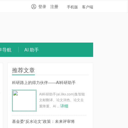
登录
注册
手机版
客户端
学导航
AI 助手
推荐文章
科研路上的得力伙伴——AI科研助手
AI科研助手(ai.iikx.com)集智能
文献翻译、论文润色、论文去
详细
重降重、AI ...
基金委“反水论文”政策：未来评审将