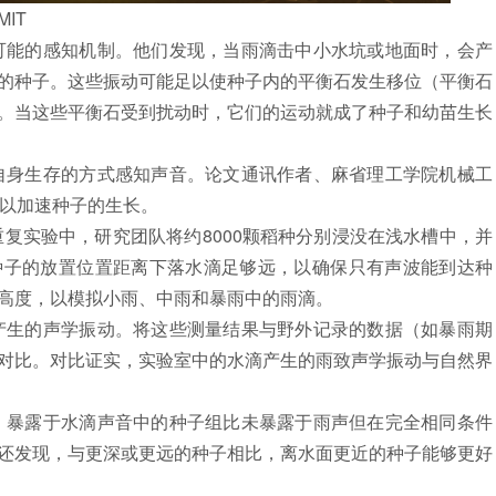
IT
能的感知机制。他们发现，当雨滴击中小水坑或地面时，会产
的种子。这些振动可能足以使种子内的平衡石发生移位（平衡石
。当这些平衡石受到扰动时，它们的运动就成了种子和幼苗生长
身生存的方式感知声音。论文通讯作者、麻省理工学院机械工
能量足以加速种子的生长。
实验中，研究团队将约8000颗稻种分别浸没在浅水槽中，并
种子的放置位置距离下落水滴足够远，以确保只有声波能到达种
高度，以模拟小雨、中雨和暴雨中的雨滴。
生的声学振动。将这些测量结果与野外记录的数据（如暴雨期
对比。对比证实，实验室中的水滴产生的雨致声学振动与自然界
暴露于水滴声音中的种子组比未暴露于雨声但在完全相同条件
们还发现，与更深或更远的种子相比，离水面更近的种子能够更好