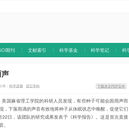
SCI期刊
文献索引
科学基金
科学笔记
科
雨声
分类：
科学进展
其它学科
下载本文PDF文件
日，美国麻省理工学院的科研人员发现，有些种子可能会因雨声而
现，下落雨滴的声音有效地将种子从休眠状态中唤醒，促使它们
月22日，该团队的研究成果发表于《科学报告》。这是首次直接
音。