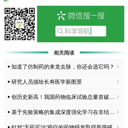
相关阅读
ꔷ 知道了仿制药的来龙去脉，你还会选它吗？
ꔷ 研究人员描绘长寿医学新图景
ꔷ 创历史新高！我国药物临床试验总量首破5000项
ꔷ 基于先验策略的集成深度强化学习在非结构化地形下无人履带车辆安全–效率平衡导航研究 MDPI WEVJ
ꔷ 针对“无药可治”癌症的药物研发取得新突破