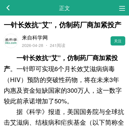
正文
一针长效抗“艾”，仿制药厂商加紧投产
来自科学网
关注
2026-04-28
・
241阅读
一针长效抗“艾”，仿制药厂商加紧投
。一针即可实现6个月长效艾滋病病毒
产
（HIV）预防的突破性药物，将在未来3年
内惠及资金短缺国家的300万人，这一数字
较此前承诺增加了50%。
据《科学》报道，美国国务院与全球抗
击艾滋病、结核病和疟疾基金（以下简称全